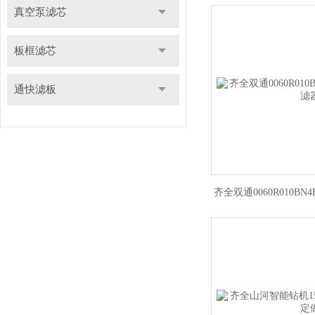
真空泵滤芯
板框滤芯
通快滤板
齐全双通0060R010B