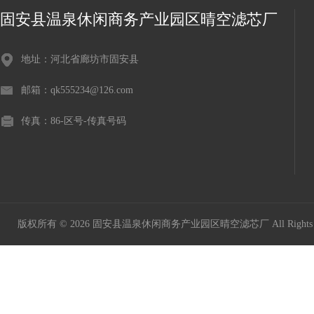
固安县温泉休闲商务产业园区晴空滤芯厂
地址：河北省廊坊市固安县
邮箱：qk555234@126.com
传真：86-区号-传真号码
版权所有 © 2026 固安县温泉休闲商务产业园区晴空滤芯厂 All Rights 