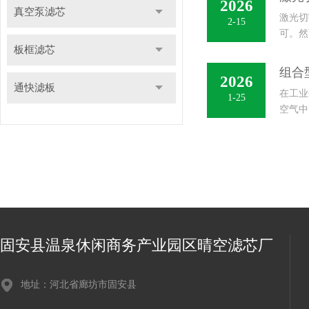
2026
真空泵滤芯
激光切
2-15
可。然
板框滤芯
设备的
组合
2026
通快滤板
在工业
1-25
空气中
受到广泛
固安县温泉休闲商务产业园区晴空滤芯厂
地址：河北省廊坊市固安县