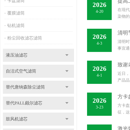
提高
卡盘滤筒
2026
在现代
4-20
覆膜滤筒
染物的
设计和
钻机滤筒
清明
2026
粉尘回收滤芯滤筒
清明时
4-3
事宜通
液压油滤芯
岗，...
致谢
2026
自洁式空气滤筒
近日，
4-1
产品品
替代唐纳森除尘滤筒
择我们
方卡
2026
替代PALL颇尔滤芯
方卡盘
3-23
征，这
鼓风机滤芯
要作用
激光