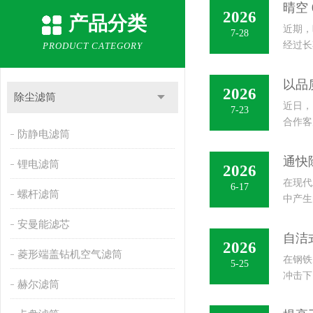
晴空 
2026
产品分类
近期，
7-28
经过长
PRODUCT CATEGORY
以品
2026
除尘滤筒
近日，
7-23
合作客
防静电滤筒
配机械
通快
锂电滤筒
2026
在现代
6-17
螺杆滤筒
中产生
割烟尘
安曼能滤芯
自洁
2026
菱形端盖钻机空气滤筒
在钢铁
5-25
冲击下
赫尔滤筒
凭借高