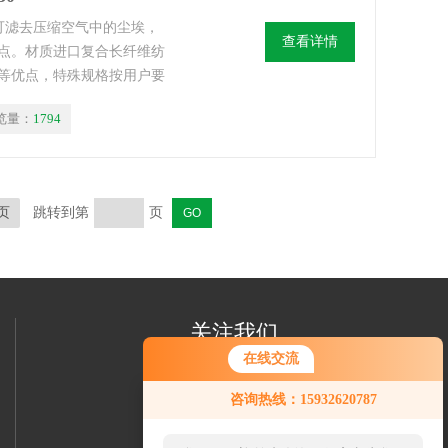
滤器可滤去压缩空气中的尘埃，
查看详情
点。材质进口复合长纤维纺
等优点，特殊规格按用户要
粉喷涂、喷砂作业、颜料工
览量：
1794
率99.96%！进口长纤维聚
页
跳转到第
页
关注我们
在线交流
咨询热线：15932620787