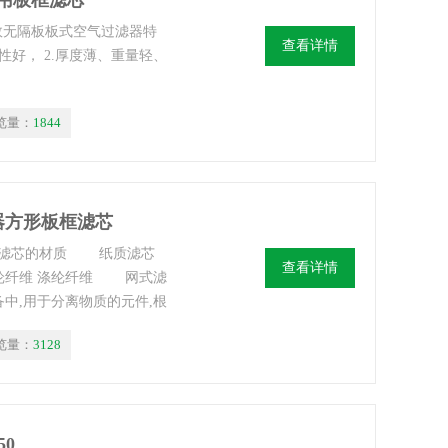
室用板框滤芯
高效无隔板板式空气过滤器特
查看详情
性好， 2.厚度薄、重量轻、
览量：
1844
器方形板框滤芯
滤芯滤芯的材质 纸质滤芯
查看详情
纶纤维 涤纶纤维 网式滤
,用于分离物质的元件,根
空气滤芯等.过滤,
览量：
3128
50