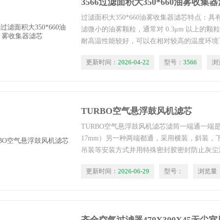
3566过滤面积大350*660油雾收集
过滤面积大350*660油雾收集器滤芯特点：
滤微小的油雾颗粒，通常对 0.3μm 以上的颗
耐高温性能较好，可以在相对较高的温度环境
于对空气质量要求较高的精密加工行业，如航
更新时间：
2026-04-22
型号：
3566
浏
片制造等。
TURBO空气悬浮鼓风机滤芯
TURBO空气悬浮鼓风机滤芯滤筒一端通一端是
17mm）另一种两端都通，采用横装，斜装，
吊装等安装方式并用特殊密封胶密封防止灰尘
采用5mm以上高强度、防腐性能好的冲孔不
更新时间：
2026-06-29
型号：
浏览量
滤筒吹破吹爆吸瘪。