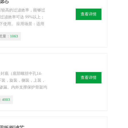
器滤芯
具有较高的过滤效率，能够过
查看详情
粒过滤效率可达 99%以上；
下使用。 应用场景：适用
空航天零部件加工、电子芯
览量：
1063
封底（底部螺丝中孔14-
查看详情
下装，旋装，侧装，上装，
渗漏。内外支撑保护骨架均
锈钢钢板，支撑力度大可防止
：
4003