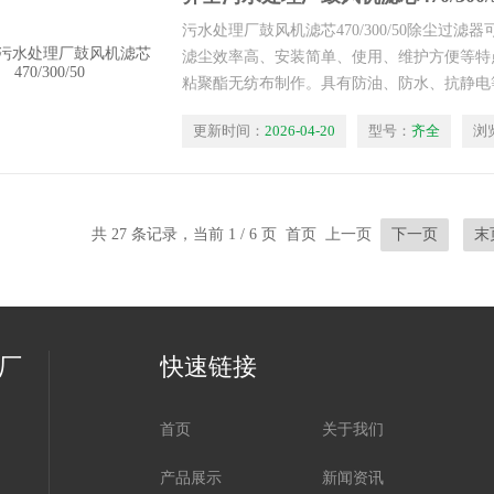
污水处理厂鼓风机滤芯470/300/50除尘过
滤尘效率高、安装简单、使用、维护方便等特
粘聚酯无纺布制作。具有防油、防水、抗静电
求制作产品特点:用于中央空调风管清洗、 喷
更新时间：
2026-04-20
型号：
齐全
浏
业、木材加工的过滤.精度可达0.3微米！过滤效
酯滤料，
共 27 条记录，当前 1 / 6 页 首页 上一页
下一页
末
厂
快速链接
首页
关于我们
产品展示
新闻资讯