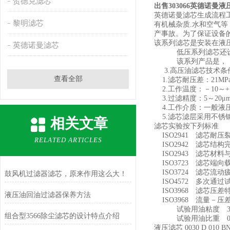
贺德克滤芯
出售303066英德诺曼
英德诺曼滤芯生成流程工
黎明滤芯
有机械杂质.水和空气
产事故。为了保证设备
该系列滤芯是安装在液
英德诺曼滤芯
低压系列滤芯还设有
该系列产品是，，英
3.高压油滤芯技术条
查看全部
1.滤芯耐压差：21MP
2.工作温度：－10～+
3.过滤精度：5～20μ
4.工作介质：一般液
5.滤芯滤层采用不锈
相关文章
滤芯实验按下列标准
ISO2941 滤芯耐压
RELATED ARTICLES
ISO2942 滤芯结
ISO2943 滤芯材
ISO3723 滤芯端向
ISO3724 滤芯流
鼓风机过滤器滤芯，原来作用这么大！
ISO4572 多次通过
ISO3968 滤芯压差
液压油回油过滤器保养方法
ISO3968 流量－
试验用油粘度 3＊10
组合型3566除尘滤芯的设计特点介绍
试验用油比重 0.86
液压滤芯 0030 D 010