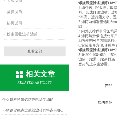
卡盘滤筒
螺旋压盖除尘滤筒118*7
1.滤料选用99%细纱
覆膜滤筒
料、合成纤维滤材、玻
*率高、运行阻力小、透
2.滤筒两端端盖选用
钻机滤筒
隙）;
3.内外支撑保护骨架均
粉尘回收滤芯滤筒
4.滤筒与滑板连接处采
5.内外护网与内部滤料
6.安装维修方便,使用寿
螺旋压盖除尘滤筒118*7
查看全部
510×900 408×660
滤筒一端通一端是封底（
密封防止灰尘渗漏。
相关文章
RELATED ARTICLES
产品：
什么是炭黑阻燃防静电除尘滤筒
您的单位：
不锈钢贺德克过滤器滤芯的特点有哪些？