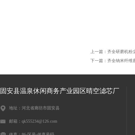
上一篇：
齐全研磨机粉尘滤
下一篇：
齐全纳米纤维
固安县温泉休闲商务产业园区晴空滤芯厂
地址：河北省廊坊市固安县
邮箱：qk555234@126.com
传真：86-区号-传真号码