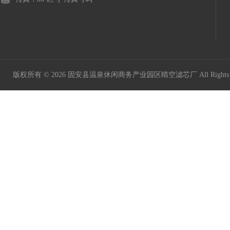
版权所有 © 2026 固安县温泉休闲商务产业园区晴空滤芯厂 All Rights 