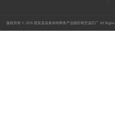
版权所有 © 2026 固安县温泉休闲商务产业园区晴空滤芯厂 All Rights 