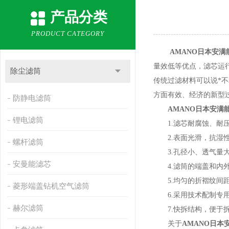
产品分类
PRODUCT CATEGORY
AMANO日本安
量效低等优点，滤芯运
除尘滤筒
传统过滤材料可以说*不
方面有效、经济的新型
防静电滤筒
AMANO日本安满
锂电滤筒
1.滤芯耐腐蚀、耐压
2.表面光滑，抗湿性
螺杆滤筒
3.孔径小、透气量大
安曼能滤芯
4.滤筒的端盖和内外
5.均匀的折褶纹间距
菱形端盖钻机空气滤筒
6.采用技术配制专用
赫尔滤筒
7.快拆结构，便于拆卸
关于
AMANO日本