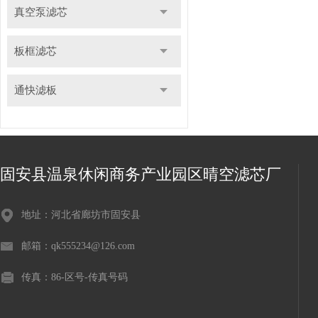
真空泵滤芯
板框滤芯
通快滤板
固安县温泉休闲商务产业园区晴空滤芯厂
地址：河北省廊坊市固安县
邮箱：qk555234@126.com
传真：86-区号-传真号码