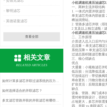
贺德克滤芯
小机调速机液压油滤芯LY-1
一、两种主流并联结构
黎明滤芯
1. 一体式内置并联滤芯
单支滤芯壳体内部嵌套 
稀油润滑站。
英德诺曼滤芯
2. 管路多滤芯并联（双
2 支及以上独立滤瓶 
小机调速机液压油滤芯LY-1
查看全部
二、工作原理
介质进入总入口后均匀
总流量 = 单支滤芯额定
系统压降 ≈ 单支滤芯
过滤总面积随滤芯数量
相关文章
三、核心优缺点
优点
RELATED ARTICLES
大通量：小规格滤芯并
低压损：分流降低流速
可连续运行：带切换阀双
寿命更长：污物分散在
如何计算多滤芯并联过滤系统的压力损失？
扩容灵活：后期流量提
缺点
如何选择适合的并联滤芯？
设备、管路、阀门成本
需对称管路设计，否则
多支滤芯管路并联的并联滤芯有哪些应用场景？
占地更大，多芯并联需
四、并联 vs 串联滤芯