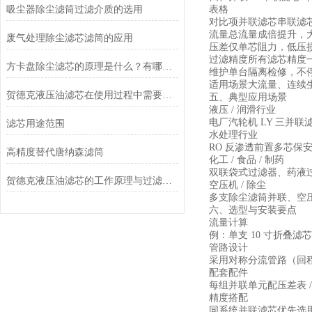
吸尘器除尘滤筒过滤介质的选用
表格
对比项
并联滤芯
串联滤
流量
总流量成倍提升，
废气处理除尘滤芯滤筒的应用
压差
仅单芯阻力，低压
过滤精度
所有滤芯精度
方卡盘除尘滤芯的原理是什么？有哪些特点？
维护
单台隔离检修，不
适用场景
大流量、连续
贺德克液压油滤芯在使用过程中需要定期更换吗？
五、典型应用场景
液压 / 润滑行业
电厂汽轮机 LY 三并
滤芯用途范围
水处理行业
RO 反渗透前置多芯
高精度替代唐纳森滤筒
化工 / 食品 / 制药
双联袋式过滤器、药液过
贺德克液压油滤芯的工作原理与过滤机制分析
空压机 / 除尘
多支除尘滤筒并联、空
六、选型与安装要点
流量计算
例：单支 10 寸折叠滤芯额定
管路设计
采用对称分流管路（回
配套配件
每组并联单元配压差表 
精度搭配
同系统并联滤芯优先选