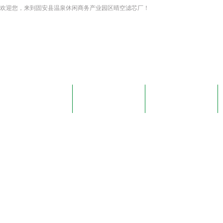
欢迎您，来到固安县温泉休闲商务产业园区晴空滤芯厂！
网站首页
关于我们
新闻资讯