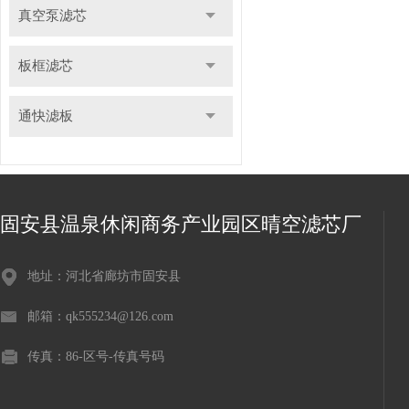
真空泵滤芯
板框滤芯
通快滤板
固安县温泉休闲商务产业园区晴空滤芯厂
地址：河北省廊坊市固安县
邮箱：qk555234@126.com
传真：86-区号-传真号码