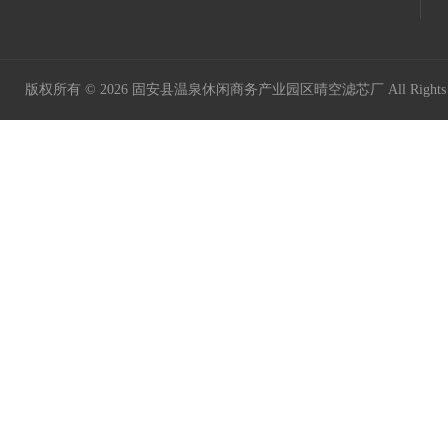
版权所有 © 2026 固安县温泉休闲商务产业园区晴空滤芯厂 All Rights 