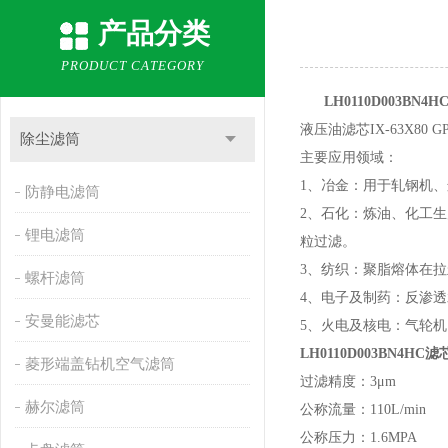
产品分类
PRODUCT CATEGORY
LH0110D003BN
液压油滤芯IX-63X80 G
除尘滤筒
主要应用领域：
1、冶金：用于轧钢机
防静电滤筒
2、石化：炼油、化工
锂电滤筒
粒过滤。
3、纺织：聚脂熔体在
螺杆滤筒
4、电子及制药：反渗
安曼能滤芯
5、火电及核电：气轮
LH0110D003BN4H
菱形端盖钻机空气滤筒
过滤精度：3μm
赫尔滤筒
公称流量：110L/min
公称压力：1.6MPA