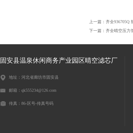
上一篇：
齐全936705
下一篇：
齐全晴空压力管路
固安县温泉休闲商务产业园区晴空滤芯厂
地址：河北省廊坊市固安县
邮箱：qk555234@126.com
传真：86-区号-传真号码