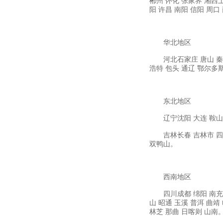
郴州
怀化
张家界
湘西
阳
许昌
南阳
信阳
周口
华北地区
河北石家庄
唐山
秦
浩特
包头
通辽
鄂尔多
东北地区
辽宁沈阳
大连
鞍山
吉林长春
吉林市
四
双鸭山。
西南地区
四川成都
绵阳
南充
山
昭通
玉溪
普洱
曲靖
林芝
那曲
日喀则
山南