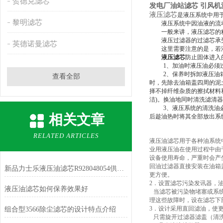
贺德克滤芯
发电厂油站滤芯 引风机滤芯
液压滤芯
是液压系统中用
黎明滤芯
液压系统中因油液的流动
一般来讲，液压滤芯的精
液压过滤器的过滤芯承受
英德诺曼滤芯
这里需要注意的是，若液
液压滤芯
防止固体进入
1
、加油时液压油必须
2
、保养时拆卸液压油
查看全部
时，先除去油箱盖四周的泥
择不掉纤维杂质的擦拭材料
洁
)
。换油地同时清洗滤清器
3
、液压系统的清洗油
相关文章
后趁油热时将其全部放出系
RELATED ARTICLES
液压油滤芯用于各种油系统
业用液压油在使用过程中由
设备使用寿命，严重时会产
回油过滤器直接安装在油箱
新品力士乐液压油滤芯R928048054供应厂家
更方便。
2
．设置滤芯污染发讯器，
液压油滤芯如何保养效果好
当滤芯被污染物堵塞或系
理这些故障时，设在滤芯下
3
．设计采用直回滤油，使
组合型3566除尘滤芯的设计特点介绍
只需旋开过滤器滤盖（清