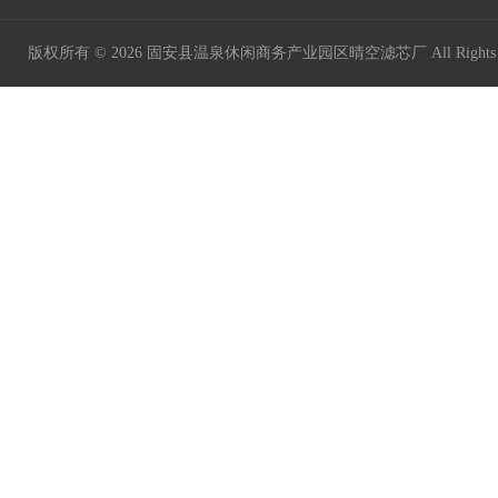
版权所有 © 2026 固安县温泉休闲商务产业园区晴空滤芯厂 All Rights 