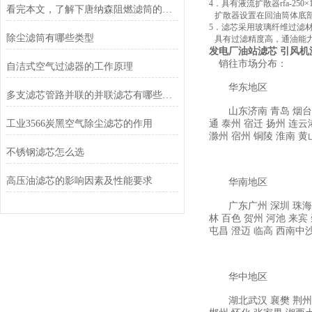
4
．具有液流扩散器
rfa-250
×
看完本文，了解下唐纳森阻燃滤筒的功能特点
扩散器设置在回油筒体底
5
．滤芯采用玻璃纤维过滤
除尘滤筒有哪些类型
具有过滤精度高，通油能
发电厂油站滤芯 引风机滤芯
销往市场分布：
自洁式空气过滤器的工作原理
华东地区
多支滤芯管路并联的并联滤芯有哪些应用场景？
山东济南
青岛
烟台
工业3566炭黑空气除尘滤芯的作用
通
泰州
宿迁
扬州
连云
滁州
宿州
铜陵
淮南
黄
不锈钢滤芯怎么选
高压油滤芯的影响因素及性能要求
华南地区
广东广州
深圳
珠海
林
百色
贺州
河池
来宾
屯昌
澄迈
临高
西南中
华中地区
湖北武汉
襄樊
荆州