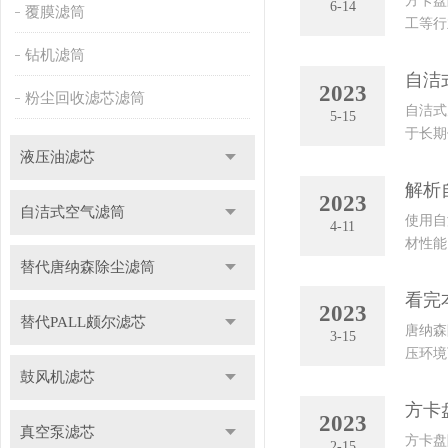
方卡盘
6-14
覆膜滤筒
工等行
程中会
钻机滤筒
自洁
2023
粉尘回收滤芯滤筒
自洁式
5-15
于长期
液压油滤芯
器清洁
解析
2023
自洁式空气滤筒
使用自
4-11
材性能
替代唐纳森除尘滤筒
时，要
看完
2023
替代PALL颇尔滤芯
唐纳森
3-15
压环境
鼓风机滤芯
耐受的
方卡
2023
真空泵滤芯
方卡盘
2-15