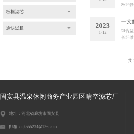
板经静
板框滤芯
一文
2023
通快滤板
组合型
1-12
长纤维
3566除
共 
固安县温泉休闲商务产业园区晴空滤芯厂
地址：河北省廊坊市固安县
邮箱：qk555234@126.com