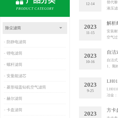
产品分类
替代黎
12-14
液压滤
PRODUCT CATEGORY
过滤精
解析
2023
除尘滤筒
安装耐
11-15
空气过
防静电滤筒
处于断电
自洁
锂电滤筒
2023
自洁式
10-16
螺杆滤筒
1、颗
过敏反
安曼能滤芯
LH0
2023
菱形端盖钻机空气滤筒
LH01
9-25
冶金：
赫尔滤筒
方卡
卡盘滤筒
2023