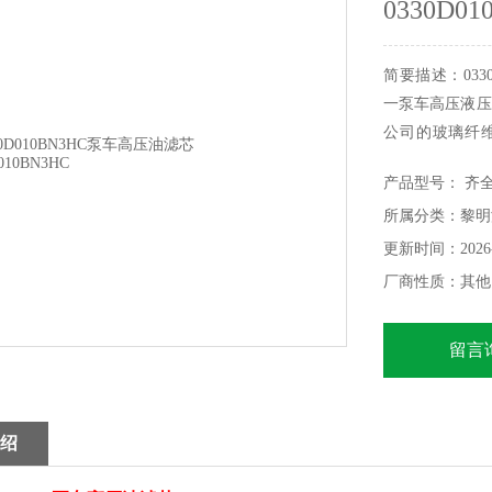
0330D01
简要描述：0330
一泵车高压液压
公司的玻璃纤
400%以上的
产品型号： 齐
常、液压油的
所属分类：黎明
滤介质，这除了
更新时间：2026-
厂商性质：其他
留言
绍