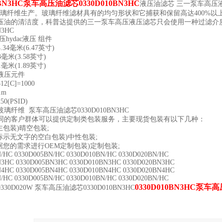
0BN3HC泵车高压油滤芯0330D010BN3HC
液压油滤芯 三一泵车高压
玻璃纤维生产。玻璃纤维滤材具有的均匀形状和它捕获和保留高达400%以
压油的清洁度，科普达提供的三一泵车高压液压滤芯只会使用一种过滤介
N3HC
hydac液压 组件
34毫米(6.47英寸)
3毫米(3.58英寸)
1毫米(1.89英寸)
液压元件
[C]=1000
μm
(PSID)
璃纤维 泵车高压油滤芯0330D010BN3HC
同的客户群体可以提供定制类包装服务，主要现货包装有以下几种：
主包装)晴空包装;
标示无文字的空白包装)中性包装;
据您的需求进行OEM定制包装)定制包装;
/HC 0330D005BN/HC 0330D010BN/HC 0330D020BN/HC
N3HC 0330D005BN3HC 0330D010BN3HC 0330D020BN3HC
N4HC 0330D005BN4HC 0330D010BN4HC 0330D020BN4HC
/HC 0330D005BN/HC 0330D010BN/HC 0330D020BN/HC
0330D010BN3HC泵车高
P 0330D020W 泵车高压油滤芯0330D010BN3HC