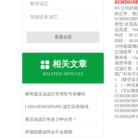
0330D01
黎明滤芯
HV公司的
的正常、液
英德诺曼滤芯
0330D010B
类型:全流高压
总高度：164.
外径： 90.9
查看全部
内径： 48.0
大性能玻璃
过滤效率：β12
微米值：12
相关文章
崩溃等级：250
过滤介质：玻
RELATED ARTICLES
我厂针对不
1、(晴空自
2、(一种无
3、(可以根
黎明液压油滤芯常用型号有哪些
0330D003BN
0330D003B
0330D003B
LH0110D003BN4HC滤芯应用领域
0330D003BN
0330D020
液压油滤芯有多少种分类？
焊烟阻燃滤筒会不会燃烧