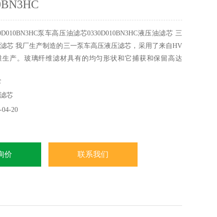
0BN3HC
D010BN3HC泵车高压油滤芯0330D010BN3HC液压油滤芯 三
滤芯 我厂生产制造的三一泵车高压液压滤芯，采用了来自HV
维生产。玻璃纤维滤材具有的均匀形状和它捕获和保留高达
颗粒物的能力，是由纸质滤芯的*升级。为了保持液压系统的正
全
清洁度，科普达提供的三一泵车高压液压滤芯只会使用一种过
滤芯
玻璃纤维外没有别的可能
04-20
询价
联系我们