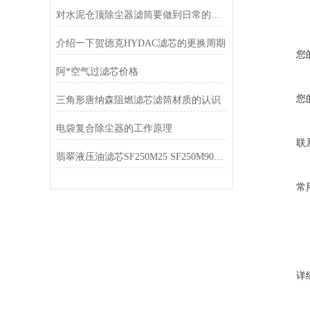
对水泥仓顶除尘器滤筒要做到日常的检查
介绍一下贺德克HYDAC滤芯的更换周期
您
阿*空气过滤芯价格
您
三角形唐纳森阻燃滤芯滤筒材质的认识
电袋复合除尘器的工作原理
联
翡翠液压油滤芯SF250M25 SF250M90型号表
常
详