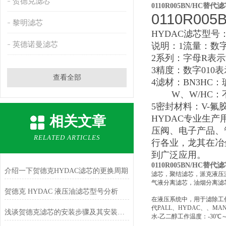
贺德克滤芯
0110R005BN/HC替
0110R005
黎明滤芯
HYDAC
滤芯
型号：1
英德诺曼滤芯
说明：1流量：数字1
2
系列：字母R表
3
精度：数字010
查看全部
4
滤材：BN3HC
W
、W/HC
5
密封材料：V-氟胶
相关文章
HYDAC专业生
压阀、电子产品、
RELATED ARTICLES
行各业，龙其在冶
到广泛应用。
0110R005BN/HC替
介绍一下贺德克HYDAC滤芯的更换周期
滤芯，聚结滤芯，派克液压滤
气液分离滤芯，油烟分离滤
贺德克 HYDAC 液压油滤芯型号分析
在液压系统中，用于滤除工
代PALL、HYDAC、、M
浅谈贺德克滤芯的安装步骤及其安装注意事项
水-乙二醇工作温度：-30℃～