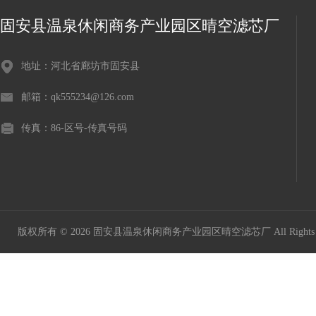
固安县温泉休闲商务产业园区晴空滤芯厂
地址：河北省廊坊市固安县
邮箱：qk555234@126.com
传真：86-区号-传真号码
版权所有 © 2026 固安县温泉休闲商务产业园区晴空滤芯厂 All Rights 