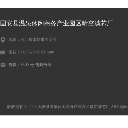
固安县温泉休闲商务产业园区晴空滤芯厂
地址：河北省廊坊市固安县
邮箱：qk555234@126.com
传真：86-区号-传真号码
版权所有 © 2026 固安县温泉休闲商务产业园区晴空滤芯厂 All Rights 