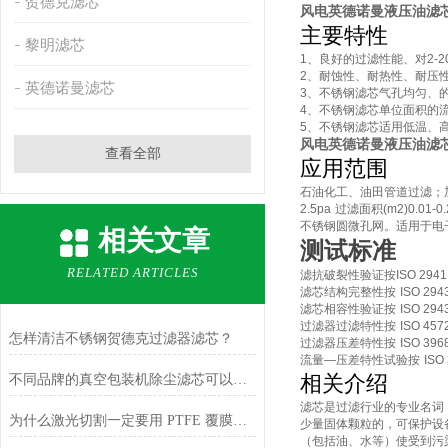
贺德克滤芯
风电英德诺曼液压油滤芯产品
主要特性
黎明滤芯
1
、良好的过滤性能、对
2-2
2
、耐蚀性、耐热性、耐压
英德诺曼滤芯
3
、不锈钢滤芯气孔均匀、
4
、不锈钢滤芯单位面积的
5
、不锈钢滤芯适用低温、
风电英德诺曼液压油滤芯产品
查看全部
应用范围
石油化工、油田管道过滤；
2.5pa
过滤面积
(m2)0.01-0
不锈钢圆微孔网。适用于电
相关文章
测试标准
RELATED ARTICLES
滤抗破裂性验证按
ISO 2941
滤芯结构完整性按
ISO 294
滤芯相容性验证按
ISO 294
过滤器过滤特性按
ISO 457
怎样清洁不锈钢贺德克过滤器滤芯？
过滤器压差特性按
ISO 396
流量
—
压差特性试验按
ISO
相关介绍
不同品牌的真空包装机除尘滤芯可以通用吗？
滤芯是过滤行业的专业名词
为什么激光切割一定要用 PTFE 覆膜安满能除尘滤筒？
少量固体颗粒的，可保护设
（包括油、水等）使受到污