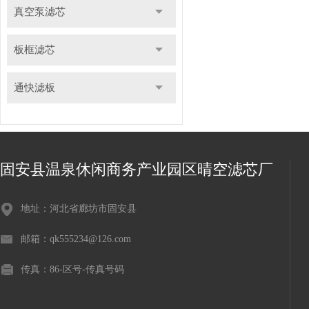
真空泵滤芯
板框滤芯
通快滤板
固安县温泉休闲商务产业园区晴空滤芯厂
地址：河北省廊坊市固安县
邮箱：qk555234@126.com
传真：86-区号-传真号码