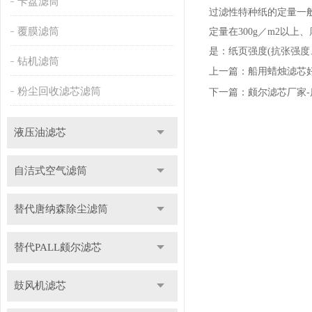
卡盘滤筒
过滤性特种纸的定量一般
覆膜滤筒
定量在300g／m2以
是：纸页强度(抗张强度
钻机滤筒
上一篇：
船用蜡烛滤芯
粉尘回收滤芯滤筒
下一篇：
颇尔滤芯厂家
液压油滤芯
自洁式空气滤筒
替代唐纳森除尘滤筒
替代PALL颇尔滤芯
鼓风机滤芯