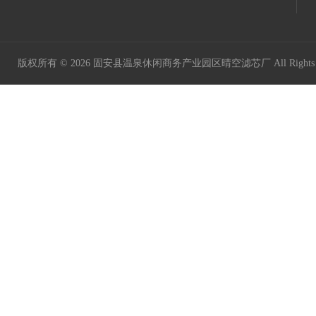
版权所有 © 2026 固安县温泉休闲商务产业园区晴空滤芯厂 All Rights 