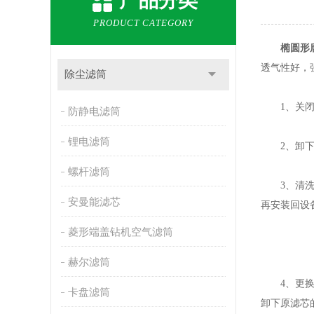
产品分类
PRODUCT CATEGORY
椭圆形
透气性好，
除尘滤筒
1、关闭设
防静电滤筒
锂电滤筒
2、卸下：
螺杆滤筒
3、清洗：
安曼能滤芯
再安装回设
菱形端盖钻机空气滤筒
赫尔滤筒
4、更换：
卡盘滤筒
卸下原滤芯