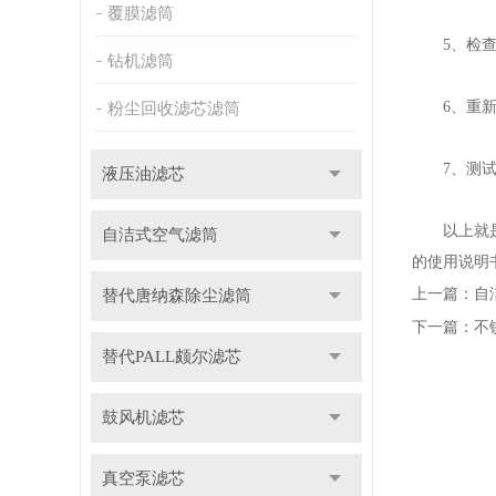
覆膜滤筒
5、检查密
钻机滤筒
6、重新安
粉尘回收滤芯滤筒
7、测试设
液压油滤芯
以上就是
自洁式空气滤筒
的使用说明
上一篇：
自
替代唐纳森除尘滤筒
下一篇：
不
替代PALL颇尔滤芯
鼓风机滤芯
真空泵滤芯