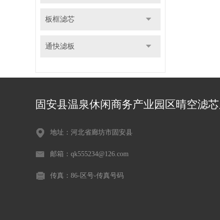
板框滤芯
通快滤板
固安县温泉休闲商务产业园区晴空滤芯
地址：河北省廊坊市固安县
邮箱：qk555234@126.com
传真：86-区号-传真号码