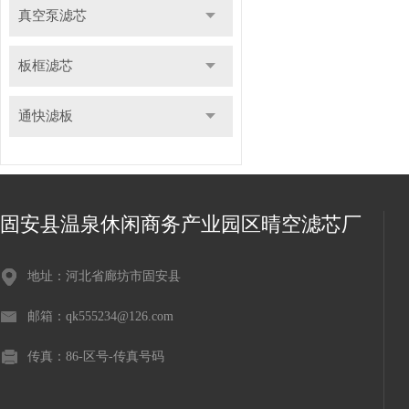
真空泵滤芯
板框滤芯
通快滤板
固安县温泉休闲商务产业园区晴空滤芯厂
地址：河北省廊坊市固安县
邮箱：qk555234@126.com
传真：86-区号-传真号码