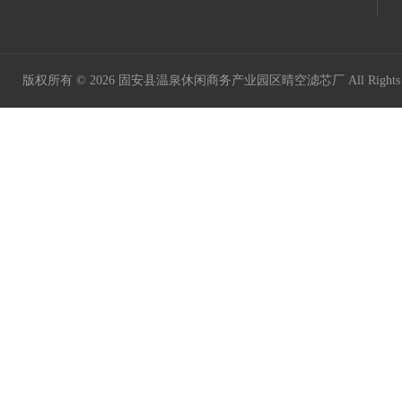
版权所有 © 2026 固安县温泉休闲商务产业园区晴空滤芯厂 All Rights 