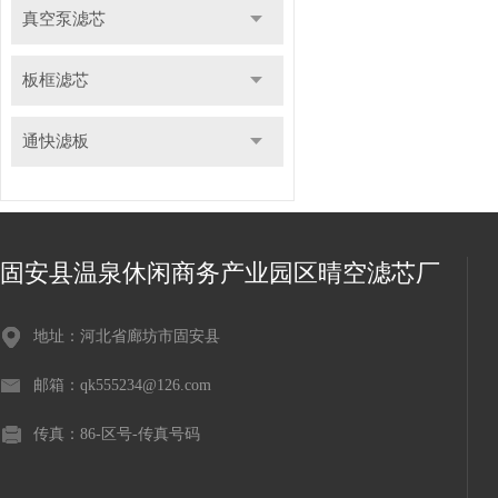
真空泵滤芯
板框滤芯
通快滤板
固安县温泉休闲商务产业园区晴空滤芯厂
地址：河北省廊坊市固安县
邮箱：qk555234@126.com
传真：86-区号-传真号码