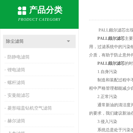
产品分类
PRODUCT CATEGORY
PALL颇尔滤芯出现
PALL颇尔滤芯
主要
除尘滤筒
用，过滤系统中的污染
介质，有助于防止意外
防静电滤筒
PALL颇尔滤芯
的时
锂电滤筒
1.自身污染
制造和装配过程中不可
螺杆滤筒
程中严格管理都能减少
安曼能滤芯
2.正常污染
通常新油的清洁度并不
菱形端盖钻机空气滤筒
的要求，我们建议新油
赫尔滤筒
3.侵入污染
系统总是处于污染攻击