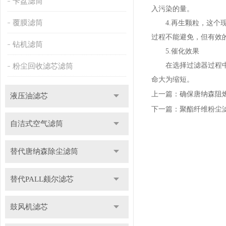
卡盘滤筒
入污染的量。
覆膜滤筒
4.再生颗粒，这个现
过程不能避免，但有效
钻机滤筒
5.催化效果
在选择过滤器过程中，
粉尘回收滤芯滤筒
命大为缩短。
上一篇：
确保唐纳森阻
液压油滤芯
下一篇：
聚酯纤维粉尘
自洁式空气滤筒
替代唐纳森除尘滤筒
替代PALL颇尔滤芯
鼓风机滤芯