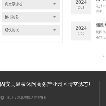
2024
真空泵滤芯
选择合
2-21
类型、
板框滤芯
选择具
椭圆
2024
通快滤板
椭圆形
1-15
高精度
于液压
共 
固安县温泉休闲商务产业园区晴空滤芯厂
地址：河北省廊坊市固安县