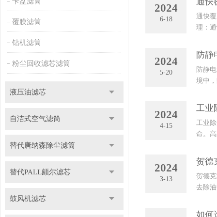
通快
卡盘滤筒
2024
通快覆
6-18
覆膜滤筒
理：通
中的尘
钻机滤筒
防静
2024
粉尘回收滤芯滤筒
防静电
5-20
境中，
液压油滤芯
基于两
工业
2024
自洁式空气滤筒
工业除
4-15
命。高
替代唐纳森除尘滤筒
维、聚
贺德
2024
替代PALL颇尔滤芯
贺德克
3-13
去除油
鼓风机滤芯
积累大
如何