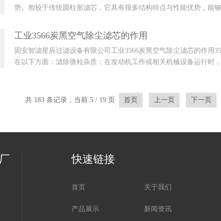
势。相较于传统圆柱形滤芯，它具有很多结构特点与性能优势，能
圆形唐纳森滤芯的...
工业3566炭黑空气除尘滤芯的作用
固安智滤星辰过滤设备有限公司工业3566炭黑空气除尘滤芯的作用3
在以下方面：滤除微粒杂质：在发动机工作或相关机械设备运行时
等固体杂...
共 183 条记录，当前 5 / 19 页
首页
上一页
下一页
厂
快速链接
首页
关于我们
产品展示
新闻资讯