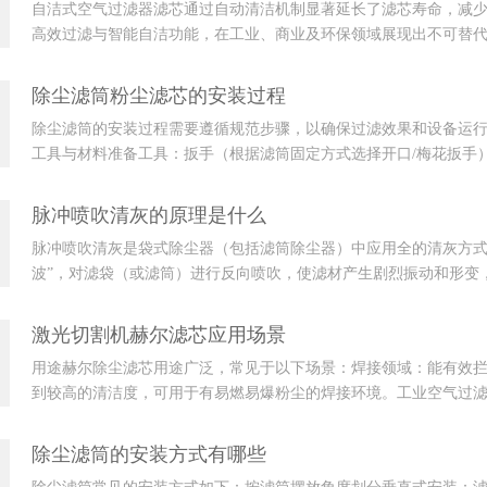
自洁式空气过滤器滤芯通过自动清洁机制显著延长了滤芯寿命，减
高效过滤与智能自洁功能，在工业、商业及环保领域展现出不可替
中，自洁式空气过滤...
除尘滤筒粉尘滤芯的安装过程
除尘滤筒的安装过程需要遵循规范步骤，以确保过滤效果和设备运
工具与材料准备工具：扳手（根据滤筒固定方式选择开口/梅花扳手
材料：密封胶条...
脉冲喷吹清灰的原理是什么
脉冲喷吹清灰是袋式除尘器（包括滤筒除尘器）中应用全的清灰方式
波”，对滤袋（或滤筒）进行反向喷吹，使滤材产生剧烈振动和形变
原理和工作过程：...
激光切割机赫尔滤芯应用场景
用途赫尔除尘滤芯用途广泛，常见于以下场景：焊接领域：能有效
到较高的清洁度，可用于有易燃易爆粉尘的焊接环境。工业空气过
漆房等设备，对空...
除尘滤筒的安装方式有哪些