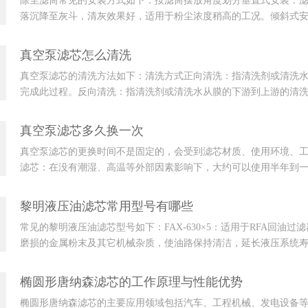
除尘滤筒常见的安装方式如下：按滤筒摆放角度划分垂直式安装：
落沉降至灰斗，清灰效果好，适用于粉尘浓度稍高的工况。倾斜式
筒。不过，清灰时上...
真空泵滤芯怎么清洗
真空泵滤芯的清洗方法如下：清洗方式正向清洗：指清洗剂或清洗
完成此过程。反向清洗：指清洗剂或清洗水从膜的下游到上游的清
要绝对纯净，压力...
真空泵滤芯多久换一次
真空泵滤芯的更换时间不是固定的，会受到滤芯材质、使用环境、
滤芯：在没有潮湿、高温等外部因素影响下，大约可以使用半年到
纺布滤芯和不锈钢...
黎明液压油滤芯常用型号有哪些
常见的黎明液压油滤芯型号如下：FAX-630×5：适用于RFA回
磨损的金属粉末及其它机械杂质，使油路保持清洁，延长液压系统寿命。CZX-1
椭圆形唐纳森滤芯的工作原理与性能优势
椭圆形唐纳森滤芯的主要应用领域包括汽车、工程机械、发电设备