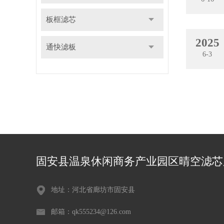
板框滤芯
2025
通快滤板
6-3
固安县温泉休闲商务产业园区晴空滤芯
地址：河北省廊坊市固安县
邮箱：qk555234@126.com