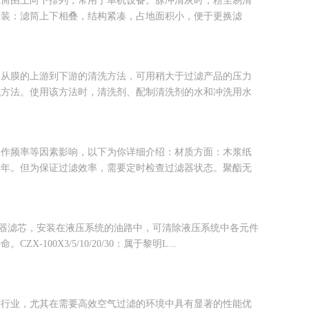
滤筒由上向下排列，常用于单机设备。脉冲清灰时，粉尘易清
安装：滤筒上下相叠，结构紧凑，占地面积小，便于更换滤
水从膜的上游到下游的清洗方法，可用稍大于过滤产品的压力
洗方法。使用该方法时，清洗剂、配制清洗剂的水和冲洗用水
工作频率等因素影响，以下为你详细介绍：材质方面：木浆纸
一年。但为保证过滤效率，需要定时检查过滤器状态。聚酯无
油过滤器滤芯，安装在液压系统的油路中，可清除液压系统中各元件
00X3/5/10/20/30：属于黎明L...
等行业，尤其在需要高效空气过滤的环境中具有显著的性能优