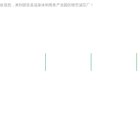
欢迎您，来到固安县温泉休闲商务产业园区晴空滤芯厂！
网站首页
关于我们
新闻资讯