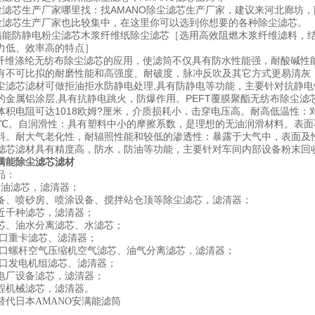
尘滤芯生产厂家哪里找：找AMANO除尘滤芯生产厂家，建议来河北廊坊，
除尘滤芯生产厂家也比较集中，在这里你可以选到你想要的各种除尘滤芯。
满能防静电粉尘滤芯木浆纤维纸除尘滤芯［选用高效阻燃木浆纤维滤料，
力低、效率高的特点］
纤维涤纶无纺布除尘滤芯的应用，使滤筒不仅具有防水性能强，耐酸碱性
有不可比拟的耐磨性能和高强度、耐破度，脉冲反吹及其它方式更易清灰，
尘滤芯滤材可做拒油拒水防静电处理,具有防静电等功能，主要针对抗静电
的金属铝涂层,具有抗静电跳火，防爆作用。PEFT覆膜聚酯无纺布除尘
体积电阻可达1018欧姆?厘米，介质损耗小，击穿电压高。耐高低温性
~260℃。自润滑性：具有塑料中小的摩擦系数，是理想的无油润滑材料。
料。耐大气老化性，耐辐照性能和较低的渗透性：暴露于大气中，表面及性
滤芯滤材具有精度高，防水，防油等功能，主要针对车间内部设备粉末回
安满能除尘滤芯滤材
品：
压油滤芯，滤清器；
备、喷砂房、喷涂设备、搅拌站仓顶等除尘滤芯，滤清器；
近千种滤芯，滤清器；
芯、油水分离滤芯、水滤芯；
进口重卡滤芯、滤清器；
进口螺杆空气压缩机空气滤芯、油气分离滤芯，滤清器；
进口发电机组滤芯、滤清器；
电厂设备滤芯，滤清器；
程机械滤芯，滤清器。
替代日本AMANO安满能滤筒