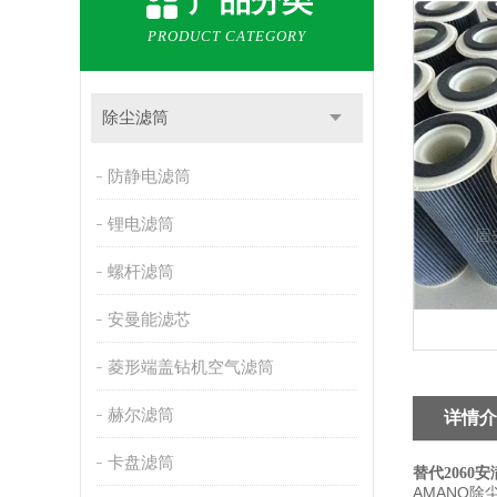
产品分类
PRODUCT CATEGORY
除尘滤筒
防静电滤筒
锂电滤筒
螺杆滤筒
安曼能滤芯
菱形端盖钻机空气滤筒
赫尔滤筒
详情介
卡盘滤筒
替代2060
AMANO
除