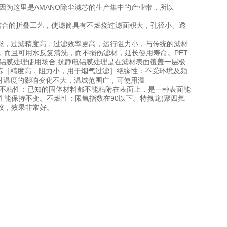
因为这里是AMANO除尘滤芯的生产集中的产业带，所以
结合的折叠工艺，使滤筒具有不燃烧过滤面积大，孔径小、透
能，过滤精度高，过滤效率更高，运行阻力小，与传统的滤材
而且可用水反复清洗，而不损伤滤材，延长使用寿命。PET
铝膜处理使用场合,抗静电铝膜处理是在滤材表面覆盖一层极
滤芯［精度高，阻力小，用于烟气过滤］绝缘性：不受环境及频
：对温度的影响变化不大，温域范围广，可使用温
表面不粘性：已知的固体材料都不能粘附在表面上，是一种表面能
能保持不变。不燃性：限氧指数在90以下。特氟龙(聚四氟
收，效果非常好。