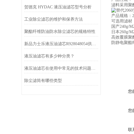
滤料采用聚
贺德克 HYDAC 液压油滤芯型号分析
产品规格：218
工业除尘滤芯的维护和保养方法
可选用滤材
国产240g/
聚酯纤维防油防水除尘滤芯的规格特性
日本260g/
高效覆膜聚
防静电聚酯
新品力士乐液压油滤芯R928048054供应厂家
液压油滤芯有多少种分类？
液压油滤芯在使用中常见的技术问题有哪些
除尘滤筒有哪些类型
您
您
联