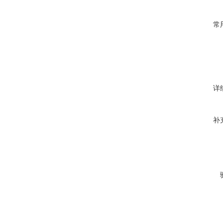
常
详
补