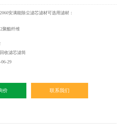
2060安满能除尘滤芯滤材可选用滤材：
M2聚酯纤维
全
M2聚酯纤维
回收滤芯滤筒
酯纤维
06-29
纤维
询价
联系我们