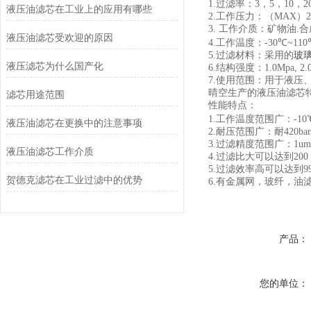
1.
过滤率：
3
，
5
，
10
，
2
液压油滤芯在工业上的应用有哪些
2.
工作压力：（
MAX
）
3.
工作介质：矿物油
.
合
液压油滤芯受欢迎的原因
4.
工作温度：
-30
℃
~110
5.
过滤材料：采用的
玻
液压滤芯为什么国产化
6.
结构强度：
1.0Mpa, 2.
7.
使用范围：用于液压
晴空生产的液压油滤芯
滤芯用途范围
性能特点：
1.
工作温度范围广：
-10
液压油滤芯在更换中的注意事项
2.
耐压范围广：耐
420bar
3.
过滤精度范围广：
1um
液压油滤芯工作介质
4.
过滤比大可以达到
200
5.
过滤效率高可以达到
9
贺德克滤芯在工业过滤中的优势
6.
有金属网，玻纤，油
产品：
您的单位：