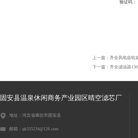
验证码：
上一篇：
齐全风电齿轮箱过
下一篇：
齐全滤油器130
固安县温泉休闲商务产业园区晴空滤芯厂
地址：河北省廊坊市固安县
邮箱：qk555234@126.com