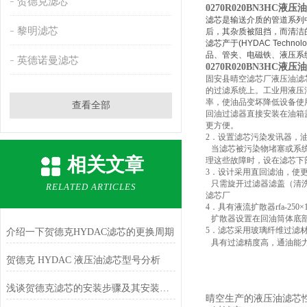
贺德克滤芯
0270R020BN3HC液
滤芯是输送介质的管道系列
黎明滤芯
后，其杂质被阻挡，而清洁
滤芯产于
(HYDAC Technolo
品、管夹、电磁铁、液压系
英德诺曼滤芯
0270R020BN3HC液
固安县晴空滤芯厂液压油滤
的过滤系统上。工业用液压
率，使油品变坏降低设备使
查看全部
回油过滤器直接安装在油箱
更方便。
2
．设置滤芯污染发讯器，
当滤芯被污染物堵塞或系
相关文章
理这些故障时，设在滤芯下
3
．设计采用直回滤油，使
只需旋开过滤器滤盖（清
RELATED ARTICLES
滤芯厂
4
．具有液流扩散器
rfa-250
×
扩散器设置在回油筒体底
5
．滤芯采用玻璃纤维过滤
介绍一下贺德克HYDAC滤芯的更换周期
具有过滤精度高，通油能
贺德克 HYDAC 液压油滤芯型号分析
浅谈贺德克滤芯的安装步骤及其安装注意事项
晴空生产的液压油滤芯