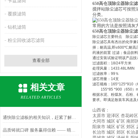
卡盘滤筒
650高仓顶除尘器除尘
搅拌站除尘滤芯可按照
覆膜滤筒
分类。
常用的方法是按照清灰
钻机滤筒
650高仓顶除尘器除尘
除尘滤芯主要特点
除尘滤
粉尘回收滤芯滤筒
除尘滤芯具有杰出的化学兼
择；耐高温
,
即
≤600
℃
;
耐高
药液的前置
过滤；食品饮料
通过安装试验证明该产品技
查看全部
过滤面积：
18/24
平方米
处理风量：
1433.48L/MIN
过滤效率：
99
％
滤芯用量：
14
支
滤芯规格：
165*125*910
（
相关文章
155*85 *900
（
650
）
根据水泥、粉煤灰、石粉、
RELATED ARTICLES
要求。即满足散装车风送及
山西省：
太原市
迎泽区
杏花岭区
通快除尘滤板的相关知识，赶紧了解一下
大同市
城区
矿区
南郊
阳泉市
城区
矿区
郊区
品质铸就口碑 服务赢得信赖 —— 晴空滤芯客户见证纪实
长治市
城区
郊区
长治
晋城市
城区
泽州县
阳