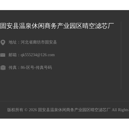
固安县温泉休闲商务产业园区晴空滤芯厂
地址：河北省廊坊市固安县
邮箱：qk555234@126.com
传真：86-区号-传真号码
版权所有 © 2026 固安县温泉休闲商务产业园区晴空滤芯厂 All Rights 