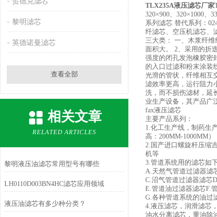
贺德克滤芯
TLX235A液压滤芯厂家
320×900、320×100
黎明滤芯
系列滤芯 替代系列：024
纤滤芯、空压机滤芯、
三大类： 一、木浆纤
英德诺曼滤芯
面积大。 2、采用的折
强度的闭孔发泡橡胶密
的入口过滤和粉末涂装
查看全部
光滑的管状，纤维相互
滤效率更高，运行阻力
洗，而不损伤滤材，延
业生产设备，其产品广
fax液压滤芯
相关文章
主要产品系列：
1.化工生产线，制药生
RELATED ARTICLES
高：200MM-1000MM）
2.国产进口螺旋杆压
机等
3.管道系统用的滤芯如
黎明液压油滤芯常用型号有哪些
A.天然气管道过滤器滤
C.沼气管道过滤器滤芯
LH0110D003BN4HC滤芯应用领域
E.管道油过滤器滤芯F
G.各种管道系统的油
液压油滤芯有多少种分类？
4.液压滤芯，润滑滤
油水分离滤芯，重油除