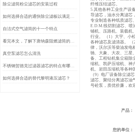
除尘滤筒粉尘滤芯的安装过程
纤维压结滤芯。
5.其他各种工业生产
导滤芯，油水分离滤芯
如何选择合适的通快除尘滤板以满足除尘需求？
专业制造各种纸质滤芯
E.D.M.线切割滤芯
自洁式空气滤筒的十一个特点
铺机、压路机、装载机
行业。 （1）大宇、小
看完本文，了解下唐纳森阻燃滤筒的功能特点
各种滤芯及滤清器。 
律，沃尔沃等柴油发电
驰、大象、大农、三星
真空泵滤芯怎么清洗
备、工程钻机集尘箱除
缩机、凯萨压缩机、神
不锈钢贺德克过滤器滤芯的特点有哪些？
机、岩田压缩机等各种
（9）电厂设备除尘滤芯
如何选择合适的替代黎明液压滤芯？
滤芯、聚结分离滤芯油
号砼泵，质优价廉，欢
产品：
您的单位：