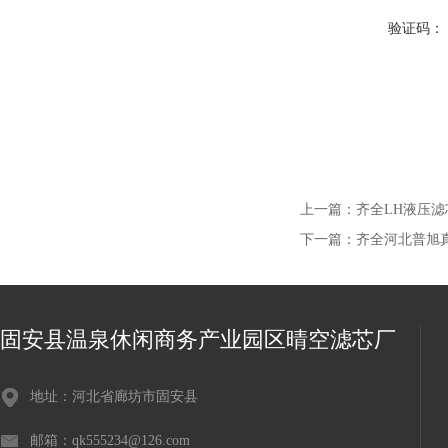
验证码：
上一篇：
齐全LH液压
下一篇：
齐全河北普旭真空
固安县温泉休闲商务产业园区晴空滤芯厂
地址：河北省廊坊市固安县
邮箱：qk555234@126.com