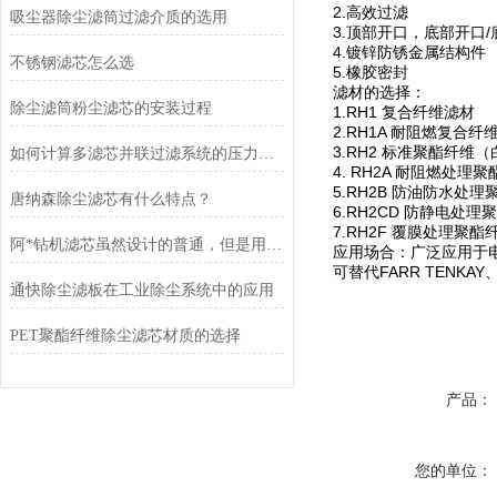
2.高效过滤
吸尘器除尘滤筒过滤介质的选用
3.顶部开口，底部开口
4.镀锌防锈金属结构件
不锈钢滤芯怎么选
5.橡胶密封
滤材的选择：
除尘滤筒粉尘滤芯的安装过程
1.RH1 复合纤维滤材
2.RH1A 耐阻燃复合纤
3.RH2 标准聚酯纤维
如何计算多滤芯并联过滤系统的压力损失？
4. RH2A 耐阻燃处理
5.RH2B 防油防水处理
唐纳森除尘滤芯有什么特点？
6.RH2CD 防静电处理
7.RH2F 覆膜处理聚酯
阿*钻机滤芯虽然设计的普通，但是用途重要啊
应用场合：广泛应用于
可替代FARR TENKA
通快除尘滤板在工业除尘系统中的应用
PET聚酯纤维除尘滤芯材质的选择
产品：
您的单位：