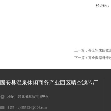
验证码：
上一篇：
齐全粉末回收滤芯型
下一篇：
齐全聚酯纤维粉尘回
固安县温泉休闲商务产业园区晴空滤芯厂
地址：河北省廊坊市固安县
邮箱：qk555234@126.com