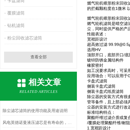
卡盘滤筒
燃气轮机锥形粉末回收滤
的拦截颗粒度在1微米 
覆膜滤筒
燃气轮机锥形粉末回收滤
燃气轮机滤筒是晴空滤清
钻机滤筒
尘，同时提供严格的产
性能表述：
粉尘回收滤芯滤筒
宽褶距设计
超高效过滤
99.99@0.5
选用HV
顶部开口，底部开口/
查看全部
镀锌防锈金属结构件
橡胶密封
如工况要求高时，可采
应用场合：可以应用于GE、
相关文章
卡盘式滤筒
侧装卡盘式滤筒
侧装卡盘式纸质滤筒
RELATED ARTICLES
除尘器的安装方式有很
管等备件，且上部必须
尘器的安装方式进行改
除尘滤芯滤筒的使用功能及用途说明
标准结构特点：
聚酯纤维过滤介质或复合
风电英德诺曼液压滤芯是有寿命的，所以需要知道他的更换操作流程
/覆膜处理聚酯纤维/耐
1.宽褶距设计