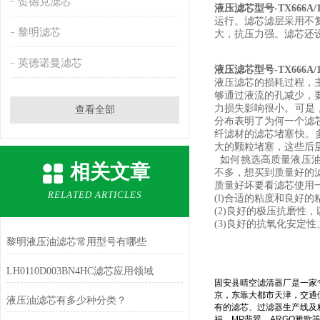
贺德克滤芯
液压滤芯型号-TX666A/1
运行。滤芯滤层采用不
黎明滤芯
大，抗压力强。滤芯还
英德诺曼滤芯
液压滤芯型号-TX666A/1
液压滤芯的损耗过程，
够通过液流的孔减少，
力损失影响很小。可是
查看全部
分布表明了为何一个滤
纤滤材的滤芯堵塞快。
大的颗粒堵塞，这些后
如何挑选高质量液压
相关文章
不多，想买到质量好的
质量好坏要看滤芯使用
RELATED ARTICLES
(l)合适的粘度和良
(2)良好的极压抗磨
(3)良好的抗氧化安
黎明液压油滤芯常用型号有哪些
LH0110D003BN4HC滤芯应用领域
固安县晴空滤清器厂是一家
京，东靠大都市天津，交通
液压油滤芯有多少种分类？
有的滤芯、过滤器生产线及
福、
MP
翡翠、
ARGO
雅歌