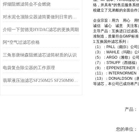
焊烟阻燃滤筒会不会燃烧
络，并具有*的售后服务系
校建立了兄弟般的全面合作
对水泥仓顶除尘器滤筒要做到日常的检查
企业宗旨：用力 用心 用
诚信 诚心 诚意 关注客
介绍一下贺德克HYDAC滤芯的更换周期
主导产品：互换进口过滤器
准制造，质量符合
GMP
标准
1:
互换国外滤芯系列：
阿*空气过滤芯价格
（
1
）：
PALL
（颇尔）公司
（
3
）：
MAHLE
（玛勒）公
三角形唐纳森阻燃滤芯滤筒材质的认识
（
5
）：
ARGO
（雅歌）公
（
7
）：
STAUFF
（西德福）
电袋复合除尘器的工作原理
（
9
）：
EPPENSTEINER
（
（
11
）：
INTERNORMEN
（
13
）：
DONALDSON
（
翡翠液压油滤芯SF250M25 SF250M90型号表
等滤芯，本公司已成功将产
产品：
您的单位：