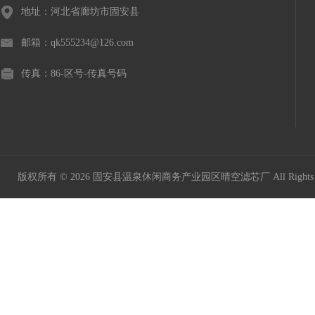
地址：河北省廊坊市固安县
邮箱：qk555234@126.com
传真：86-区号-传真号码
版权所有 © 2026 固安县温泉休闲商务产业园区晴空滤芯厂 All Rights 