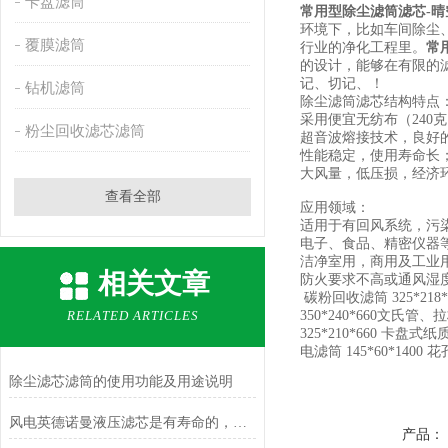
卡盘滤筒
常用型除尘滤筒滤芯-晴
环境下，比如车间除尘
覆膜滤筒
行业的净化工程里。
常
的设计，能够在有限的
记、切记、！
钻机滤筒
除尘滤筒滤芯结构特点
采用便宜无纺布（240克
粉尘回收滤芯滤筒
超音波熔接技术，良好
性能稳定，使用寿命长
大风量，低压损，经济
查看全部
应用领域：
适用于有回风系统，污
电子、食品、精密仪器
洁净室用，商用及工业
相关文章
防火要求不高或通风湿
碳粉回收滤筒
325*218
RELATED ARTICLES
350*240*660
文氏管、拉
325*210*660
卡盘式纸
电滤筒
145*60*1400
花
除尘滤芯滤筒的使用功能及用途说明
风电英德诺曼液压滤芯是有寿命的，所以需要知道他的更换操作流程
产品：