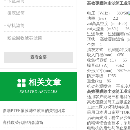
卡盘滤筒
高效覆膜除尘滤筒工业
覆膜滤筒
电压（V/Hz） 380/50
功率（kw） 2.2
zui高真空度（mmH20）
钻机滤筒
zui大流量（m3/h） 26
过滤单元 过滤面积(m2)
粉尘回收滤芯滤筒
形状 高效覆膜滤筒（P
个数 1
清灰方式 机械脉冲反
吸入口径(mm) Ø50
查看全部
收集桶容积（L） 65
噪音dB（A） 76±2
外形尺寸(mm) 780*650
防护等级 IP55
相关文章
重量(kg) 86
机架外观喷涂 平光冷
RELATED ARTICLES
高效覆膜除尘滤筒工业
适用客户现场三相电源
高效覆膜滤筒工业吸尘
1.2mm厚304不锈钢
影响PTFE覆膜滤料质量的关键因素
采用日本进口东丽“TOR
后表面光滑，粉尘及少
高精度替代唐纳森滤筒
的精铸铝合金技术，采用
电动机的启动与停止采