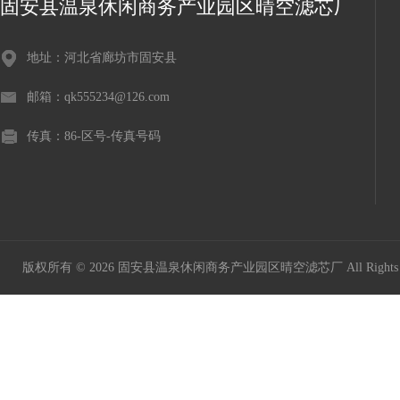
固安县温泉休闲商务产业园区晴空滤芯厂
地址：河北省廊坊市固安县
邮箱：qk555234@126.com
传真：86-区号-传真号码
版权所有 © 2026 固安县温泉休闲商务产业园区晴空滤芯厂 All Rights 