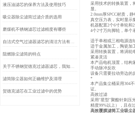
采用技术的转换装置，
液压油滤芯的保养方法及使用技巧
显。
2.0mm厚SPCC材质
吸尘器除尘滤筒过滤介质的选用
真空压力表，实时显示
机器配置2个6寸单轮和
磨煤机不锈钢滤芯过滤精度有哪些
4个2寸万向脚轮，单个
适于单相或三相电源连
自洁式空气过滤器滤芯的清洁方法有哪些？
适于金属加工，陶瓷加
采用转换装置，将涡轮
阻燃除尘滤筒的特点
紧凑灵活
本产品电机顶置，结构
关于不锈钢贺德克过滤器滤芯，我知道的都在这儿了！
手动脉冲反吹
设备只需要拉动旁边的
*
滤筒除尘器如何正确维护及清理
本产品集尘桶采用304
证。
贺德克滤芯在工业过滤中的优势
高效过滤
采用“星型"聚酯针刺压光
精度99%以上），且在
高效覆膜滤筒工业吸尘