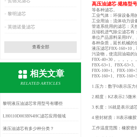
贺德克滤芯
高压油滤芯-规格型
等各种滤芯。
黎明滤芯
工业气体：环保设备用
工业用油：流体动力设
管道系统用的滤芯：天
英德诺曼滤芯
压缩机进气除尘滤芯有
单位产品原料采用HV
各种杂质，延长机械的
查看全部
液压滤芯FBX-160
污染物，使流回油箱的油液保
FBX-40×30，，
FBX-63×1、FBX-63×3、
FBX-100×1、FBX-100×
相关文章
FBX-160×1、FBX-160×
RELATED ARTICLES
1.压力：数字0表示压力位20
2.精度：KZ表示2.5微
黎明液压油滤芯常用型号有哪些
3.长度：16就是表示滤
LH0110D003BN4HC滤芯应用领域
4.密封材质：H表示橡
工作温度范围：橡胶密封-
液压油滤芯有多少种分类？