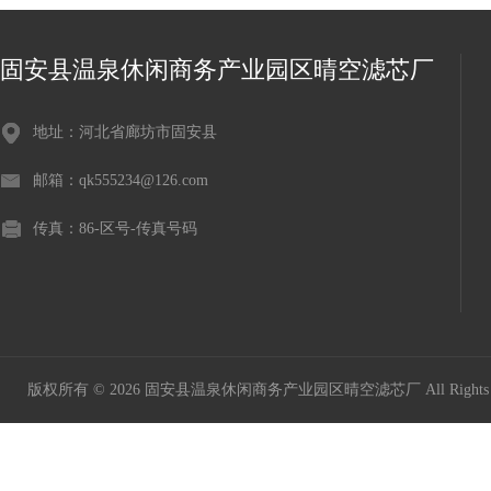
固安县温泉休闲商务产业园区晴空滤芯厂
地址：河北省廊坊市固安县
邮箱：qk555234@126.com
传真：86-区号-传真号码
版权所有 © 2026 固安县温泉休闲商务产业园区晴空滤芯厂 All Rights 