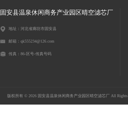
固安县温泉休闲商务产业园区晴空滤芯厂
地址：河北省廊坊市固安县
邮箱：qk555234@126.com
传真：86-区号-传真号码
版权所有 © 2026 固安县温泉休闲商务产业园区晴空滤芯厂 All Rights 