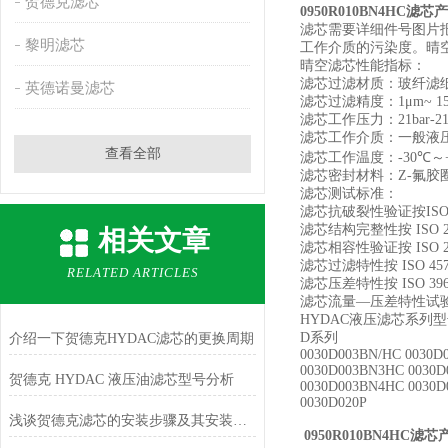
贺德克滤芯
0950R010BN4HC滤
滤芯需要详细件号图片
黎明滤芯
工作介质的污染度。晴
晴空滤芯性能指标：
滤芯过滤材质：玻纤滤
英德诺曼滤芯
滤芯过滤精度：
1
μ
m~ 1
滤芯工作压力：
21bar
滤芯工作介质：一般液
查看全部
滤芯工作温度：
-30
℃～
滤芯密封材料：
Z-
氟胶
滤芯测试标准：
滤芯抗破裂性验证按
ISO
滤芯结构完整性按
ISO 
相关文章
滤芯相容性验证按
ISO 
滤芯过滤特性按
ISO 45
RELATED ARTICLES
滤芯压差特性按
ISO 39
滤芯流量—压差特性试
HYDAC
液压滤芯系列型
D
系列
介绍一下贺德克HYDAC滤芯的更换周期
0030D003BN/HC 0030D
0030D003BN3HC 0030D
贺德克 HYDAC 液压油滤芯型号分析
0030D003BN4HC 0030D
0030D020P
浅谈贺德克滤芯的安装步骤及其安装注意事项
0950R010BN4HC滤