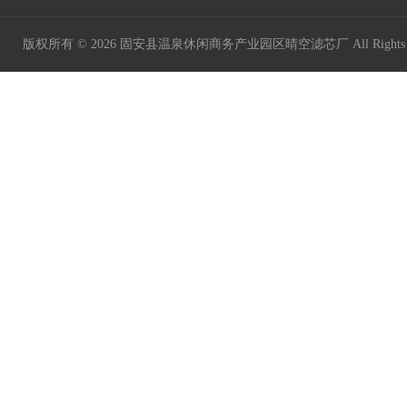
版权所有 © 2026 固安县温泉休闲商务产业园区晴空滤芯厂 All Rights 