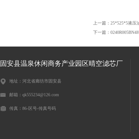
上一篇：
25*525*5液
下一篇：
0240R005B
固安县温泉休闲商务产业园区晴空滤芯厂
地址：河北省廊坊市固安县
邮箱：qk555234@126.com
传真：86-区号-传真号码