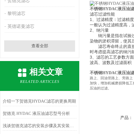
贺德克滤芯
不锈钢HYDAC液压油滤芯0
黎明滤芯
滤芯过滤性能
1
、过滤精度：过滤精度
一般认为过滤精度高，
英德诺曼滤芯
2
、纳污量
纳污量是指在试验过程
染物的淤积滞留，使其
查看全部
滤芯寿命终止的直接的
时考虑提高滤芯的纳污
3
、滤芯的工艺参数方面 液
波高、波数及过滤面积
相关文章
不锈钢HYDAC液压油滤芯0
路上、回油管路上、旁路上
RELATED ARTICLES
加快，增加机械磨损降低工
压油的过滤。
介绍一下贺德克HYDAC滤芯的更换周期
贺德克 HYDAC 液压油滤芯型号分析
产品：
浅谈贺德克滤芯的安装步骤及其安装注意事项