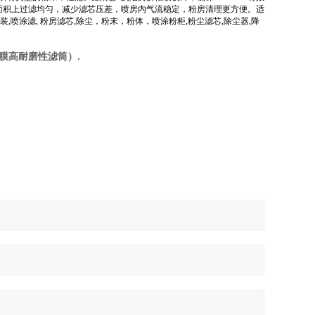
面积上过滤均匀，减少滤芯压差，喷房内气流稳定，粉房清理更方便。适
装
,
喷涂滤
,
粉房滤芯
,
除尘，粉末，粉体，喷涂粉柜
,
粉尘滤芯
,
除尘器
,
降
膜高耐磨性滤筒）.