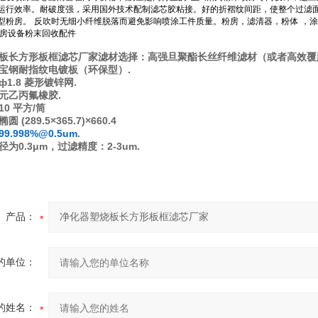
运行效率。耐破度强，采用国外技术配制滤芯胶粘接。好的折褶纹间距，使整个过滤
型粉房。
反吹时无细小纤维脱落而避免影响喷涂工件质量。粉房，滤清器，粉体
，涂
房设备粉末回收配件
滤材选择：高强旦聚酯长丝纤维滤材（或者高效覆
板长方形板框滤芯厂家
宝钢耐指纹电镀板（环保型）.
1.8 菱形镀锌网.
元乙丙氟橡胶.
0 平方/筒
(289.5×365.7)×660.4
99.998%@0.5um
.
为0.3μm，过滤精度：2-3um.
产品：
的单位：
的姓名：