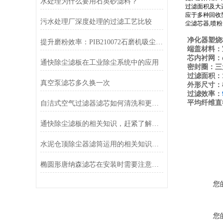
水处理为什么要用石英砂滤料？
过滤面积及大
应于多种回收
污水处理厂深度处理的过滤工艺比较
尘滤芯器
,
喷粉
净化器塑烧
提升磨粉效率：PIB210072石磨机吸尘滤芯的关键作用
端盖材料：
芯内衬网：ф
通快除尘滤板在工业除尘系统中的应用
密封圈：三
过滤面积：1
真空泵滤芯多久换一次
外形尺寸：椭圆 
过滤效率：
平均纤维直径
自洁式空气过滤器滤芯如何清洗和更换？
通快除尘滤板的相关知识，赶紧了解一下
水泥仓顶除尘器滤筒运用的相关知识有必要学习下
椭圆形唐纳森滤芯在安装时需要注意哪些事项？
您
您