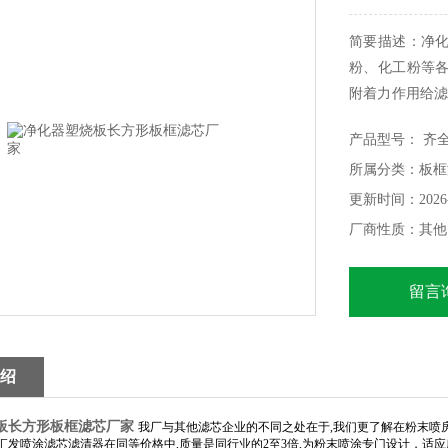
简要描述：净
粉、化工粉等
附着力作用给滤
足散装车风送
产品型号： 齐
内无负压。具有
所属分类：板框
更新时间：2026-
厂商性质：其他
留言
绍
板长方形板框滤芯厂家
我厂与其他滤芯企业的不同之处在于
,
我们更了解在粉末喷
汇发喷涂滤芯滤清器在同等价格中
,
质量是同行业的
2
至
3
倍
,
为粉末喷涂专门设计，适应