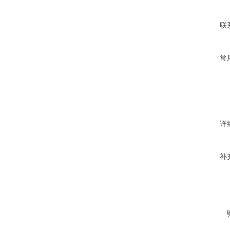
联
常
详
补