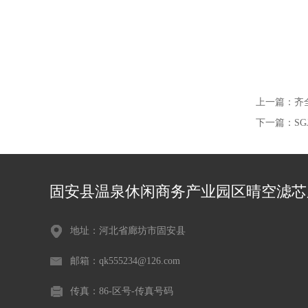
上一篇：
齐
下一篇：
S
固安县温泉休闲商务产业园区晴空滤芯
地址：河北省廊坊市固安县
邮箱：qk555234@126.com
传真：86-区号-传真号码