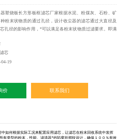
化器塑烧板长方形板框滤芯厂家根据水泥、粉煤灰、石粉、矿
各种粉末状物质的通过孔径，设计收尘器的滤芯通过大直径及
芯孔径的影响作用，*可以满足各粉末状物质过滤要求。即满
及成装品拆散后风送的要求，又能保证在粉末物质使用时，仓
全
体积小，结构紧凑等优点。选用进口过滤材料-14只滤芯
滤芯
04-19
询价
联系我们
房中如何根据实际工况来配置应用滤芯，让滤芯在粉末回收系统中发挥
所有类型的粉末，性能。滤清器*的陷窝折褶纹设计，确保１００％有效