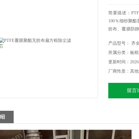
简要描述：PT
100％细纱聚酯
纺布、覆膜防
滤料、合成纤
产品型号： 齐
滤毡,彭胶棉等
所属分类：板框
更新时间：2026-
厂商性质：其他
留言
绍