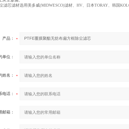
止灰尘渗漏。
尘滤芯滤材选用美多威
(MIDWESCO)
滤材、
HV
、日本
TORAY
、韩国
KOL
产品：
的单位：
的姓名：
系电话：
用邮箱：