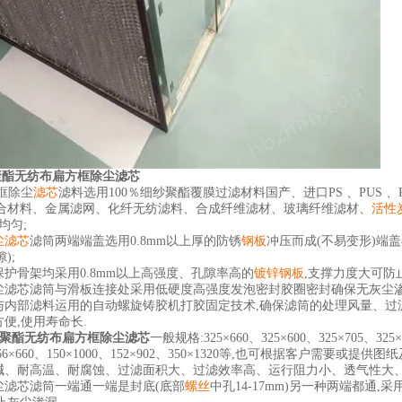
膜聚酯无纺布扁方框除尘滤芯
框除尘
滤芯
滤料选用
100
％细纱聚酯覆膜过滤材料国产、进口
PS
、
PUS
、
合材料、金属滤网、化纤无纺滤料、合成纤维滤材、玻璃纤维滤材、
活性
均匀
;
尘滤芯
滤筒两端端盖选用
0.8mm
以上厚的防锈
钢板
冲压而成
(
不易变形
)
端盖
隙
);
保护骨架均采用
0.8mm
以上高强度、孔隙率高的
镀锌钢板
,
支撑力度大可防
尘滤芯滤筒与滑板连接处采用低硬度高强度发泡密封胶圈密封确保无灰尘
与内部滤料运用的自动螺旋铸胶机打胶固定技术
,
确保滤筒的处理风量、过
方便
,
使用寿命长
.
膜聚酯无纺布扁方框除尘滤芯
一般规格
:325×660
、
325×600
、
325×705
、
325×
66×660
、
150×1000
、
152×902
、
350×1320
等
,
也可根据客户需要或提供图纸
碱、耐高温、耐腐蚀、过滤面积大、过滤效率高、运行阻力小、透气性大
尘滤芯滤筒一端通一端是封底
(
底部
螺丝
中孔
14-17mm)
另一种两端都通
,
采