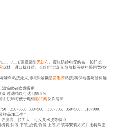
PET
、
PTFE
覆膜聚酯
无纺布
、覆膜防静电无纺布、长纤滤
炭
滤材、进口棉纤维、长纤维过滤毡
,
彭胶棉等材料采用宽褶打
与滤料粘接处采用特殊聚氨酯
发泡胶
粘接
(
确保端盖与滤料连
止滤筒吹破吹爆吸瘪
;
渗漏
,
过滤精度可达到
99.9
％
;
滤面积均匀便于电磁
脉冲阀
反吹清灰
750
、
350×660
、
330×900
、
350×705
、
350×900
、
510×900
、
及样品加工生产
.
、强度高、拉力大、可反复水洗等特点
用横装
,
斜装
,
下装
,
旋装
,
侧装
,
上装
,
吊装等安装方式并用特殊密