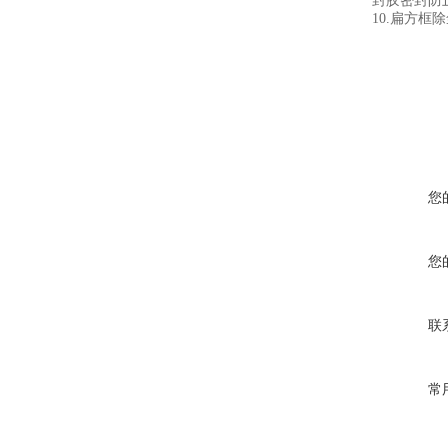
封胶密封防
10.
扁方框除
您
您
联
常