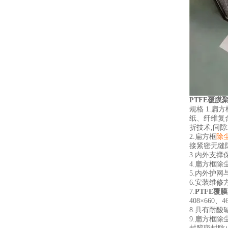
PTFE覆
规格
1.
扁方
纸、纤维复
折技术
,
间隙
2.
扁方框
除
接紧密无缝
3.
内外支撑
4.
扁方框除
5.
内外护网
6.
安装维修
7.
PTFE覆
408×660
、
4
8.
具有耐酸
9.
扁方框除