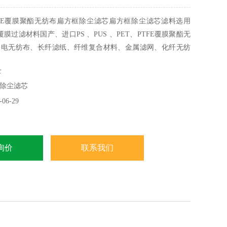
FE覆膜聚酯无纺布扁方框除尘滤芯扁方框除尘滤芯滤料选用
覆膜过滤材料国产、进口PS 、PUS 、PET、PTFE覆膜聚酯无
静电无纺布、长纤滤纸、纤维复合材料、金属滤网、化纤无纺
维滤材、玻璃纤维滤材、活性炭滤材、进口棉纤维、长纤维过
全
材料采用宽褶打折技术,间隙均匀
除尘滤芯
06-29
询价
联系我们