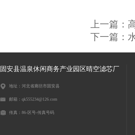
上一篇：
下一篇：
固安县温泉休闲商务产业园区晴空滤芯厂
地址：河北省廊坊市固安县
邮箱：qk555234@126.com
传真：86-区号-传真号码