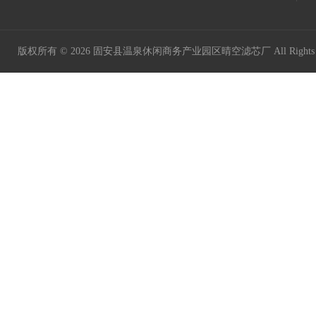
版权所有 © 2026 固安县温泉休闲商务产业园区晴空滤芯厂 All Rights 