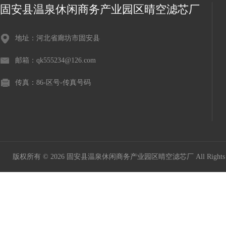
固安县温泉休闲商务产业园区晴空滤芯厂
地址：河北省廊坊市固安县
邮箱：qk555234@126.com
传真：86-区号-传真号码
版权所有 © 2026 固安县温泉休闲商务产业园区晴空滤芯厂 All Rights 