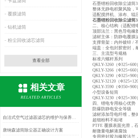
卡盘滤筒
石墨锂粉回收除尘滤筒35
整体无静电积聚风险，
覆膜滤筒
适配搅拌机、涂布、辊
石墨锂粉回收除尘滤筒350*
二、核心结构（适配锂
钻机滤筒
顶部法兰：黑色导电橡
滤材主体：防静电覆膜滤料
粉尘回收滤芯滤筒
支撑骨架：内外镀锌 /
端盖：全包封胶密封，
三、主流型号规格
标准六螺杆系列
查看全部
QKLY-3260（Φ325×60
QKLY-3266（Φ325×66
QKLY-3290（Φ325×90
QKLY-32120（Φ325×12
相关文章
QKLY-3590（Φ350×90
小型设备短筒
RELATED ARTICLES
QKLY-3230（Φ325×300
四、锂电专用核心优势
防爆防静电安全等级
滤材添加导电纤维，整
自洁式空气过滤器滤芯的维护与保养方法
超细粉料不粘堵
PTFE 覆膜表面光
唐纳森滤筒除尘器正确设计方案
耐微量电解液腐蚀
专用密封胶与橡胶法兰