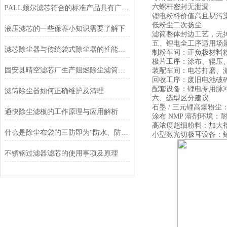
六螺杆密封无泄漏
PALL颇尔滤芯符合的标准产品具有广泛的用途
锂电粉料价值高且易污
低粉尘二次扬尘
液压滤芯的一些保养小知识需要了解下
滤筒整体封边工艺，无
五、锂电全工序适用场
滤芯除尘器与传统袋式除尘器的性能对比
制粉车间：正负极材料
极片工序：涂布、辊压
固安县晴空滤芯厂生产阻燃除尘滤筒的技术参数与应用场景
装配车间：电芯打磨、
回收工序：废旧电池破
配套设备：锂电专用脉
滤筒除尘器如何正确维护及清理
六、选型区分建议
石墨 / 三元锂高爆粉
通快除尘滤板的工作原理与应用解析
涂布 NMP 溶剂环境
高浓度超细粉料：加大褶
什么是除尘布袋的三防即为“防水、防油、防静电”
小型激光切极耳设备：短筒
不锈钢过滤器滤芯的使用事项及原理