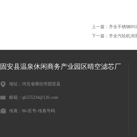
上一篇：
齐全不锈钢R92
下一篇：
齐全汽轮机润滑
固安县温泉休闲商务产业园区晴空滤芯厂
地址：河北省廊坊市固安县
邮箱：qk555234@126.com
传真：86-区号-传真号码