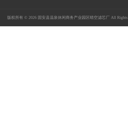
版权所有 © 2026 固安县温泉休闲商务产业园区晴空滤芯厂 All Rights 