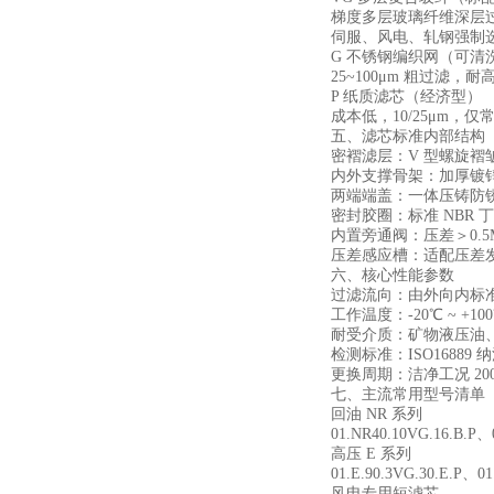
梯度多层玻璃纤维深层过滤
伺服、风电、轧钢强制
G 不锈钢编织网（可清
25~100μm 粗过
P 纸质滤芯（经济型）
成本低，10/25μm
五、滤芯标准内部结构
密褶滤层：V 型螺旋褶
内外支撑骨架：加厚镀锌
两端端盖：一体压铸防锈
密封胶圈：标准 NBR
内置旁通阀：压差＞0.5
压差感应槽：适配压差
六、核心性能参数
过滤流向：由外向内标
工作温度：-20℃ ~ +1
耐受介质：矿物液压油
检测标准：ISO16889
更换周期：洁净工况 2000
七、主流常用型号清单
回油 NR 系列
01.NR40.10VG.16.B.P、
高压 E 系列
01.E.90.3VG.30.E.P、01
风电专用短滤芯