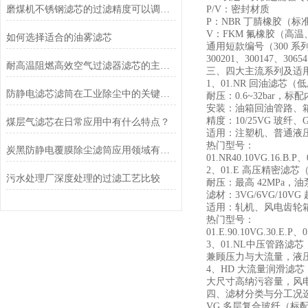
磨煤机不锈钢滤芯的过滤精度可以调节吗？
P/V：密封材质
P：NBR 丁腈橡胶（
V：FKM 氟橡胶（高
如何选择适合的油雾滤芯
通用短款编号（300 系
300201、300147、3
耐高温阻燃高效空气过滤器滤芯的主要功能
三、四大主流系列及适
1、01.NR 回油滤芯
防静电滤芯滤筒在工业除尘中的关键作用
耐压：0.6~32bar，
安装：油箱回油管路、
精度：10/25VG 玻纤、
煤层气滤芯在日常应用中有什么特点？
适用：注塑机、普通液
热门型号：
炭黑防静电覆膜除尘滤筒应用领域有哪些
01.NR40.10VG.16.B.P、
2、01.E 高压精密滤芯（
污水处理厂深度处理的过滤工艺比较
耐压：最高 42MPa
滤材：3VG/6VG/1
适用：轧机、风电齿轮
热门型号：
01.E.90.10VG.30.E.P、0
3、01.NL中压管路滤芯
兼顾压力与大流量，液
4、HD 大流量润滑滤芯
大尺寸高纳污容量，风
四、滤材分类与分工况
VG 多层复合玻纤（标