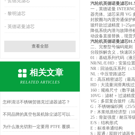
贺德克滤芯
汽轮机英德诺曼滤芯01.NL25
一，英德诺曼 INTERN
黎明滤芯
器壳体。滤芯采用 VG
封胶圈与内置旁通保护阀
玻纤款过滤精度 1~2
英德诺曼滤芯
降低系统内泄与故障停机
动设备直接替换，现货
汽轮机英德诺曼滤芯01.NL25
查看全部
二、完整型号编码规则（示例：0
分段拆解含义，快速区
01：基础系列代码（液
NR/NL/E/HD：安装位置
NR：回油低压系列（≤3
相关文章
NL：中压管路滤芯
E：高压精密滤芯（最高 
RELATED ARTICLES
HD：大流量润滑离线过
160：规格尺寸（数字越大，滤
10VG：滤材 + 过滤精度
VG：多层复合玻纤（高精度主
怎样清洁不锈钢贺德克过滤器滤芯？
G：不锈钢编织网（25/5
P：木浆纸质经济型（10
不同品牌的真空包装机除尘滤芯可以通用吗？
25：骨架强度 / 耐压等
E/S：结构形式
为什么激光切割一定要用 PTFE 覆膜安满能除尘滤筒？
E：标准单通结构
S：双通 / 双联过滤器