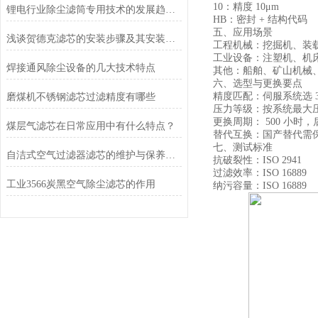
10：精度 10μm
锂电行业除尘滤筒专用技术的发展趋势式怎样的？
HB：密封 + 结构代码
五、应用场景
浅谈贺德克滤芯的安装步骤及其安装注意事项
工程机械：挖掘机、装
工业设备：注塑机、机
焊接通风除尘设备的几大技术特点
其他：船舶、矿山机械、
六、选型与更换要点
精度匹配：伺服系统选 3–
磨煤机不锈钢滤芯过滤精度有哪些
压力等级：按系统最大压力选
更换周期： 500 小时，后
煤层气滤芯在日常应用中有什么特点？
替代互换：国产替代需
七、测试标准
自洁式空气过滤器滤芯的维护与保养方法
抗破裂性：ISO 2941
过滤效率：ISO 16889
工业3566炭黑空气除尘滤芯的作用
纳污容量：ISO 16889