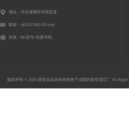
地址：河北省廊坊市固安县
邮箱：qk555234@126.com
传真：86-区号-传真号码
版权所有 © 2026 固安县温泉休闲商务产业园区晴空滤芯厂 All Rights 