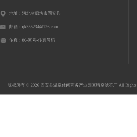
地址：河北省廊坊市固安县
邮箱：qk555234@126.com
传真：86-区号-传真号码
版权所有 © 2026 固安县温泉休闲商务产业园区晴空滤芯厂 All Rights 