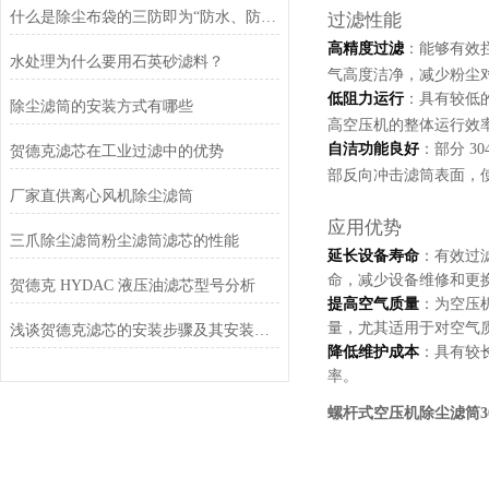
什么是除尘布袋的三防即为“防水、防油、防静电”
过滤性能
高精度过滤
：能够有效拦
水处理为什么要用石英砂滤料？
气高度洁净，减少粉尘
低阻力运行
：具有较低
除尘滤筒的安装方式有哪些
高空压机的整体运行效
自洁功能良好
：部分 
贺德克滤芯在工业过滤中的优势
部反向冲击滤筒表面，
厂家直供离心风机除尘滤筒
应用优势
三爪除尘滤筒粉尘滤筒滤芯的性能
延长设备寿命
：有效过
命，减少设备维修和更
贺德克 HYDAC 液压油滤芯型号分析
提高空气质量
：为空压
量，尤其适用于对空气
浅谈贺德克滤芯的安装步骤及其安装注意事项
降低维护成本
：具有较
率。
螺杆式空压机除尘滤筒3