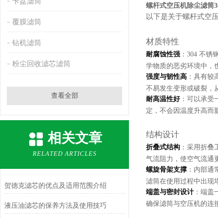
卡盘滤筒
螺杆式空压机除尘滤筒
以下是关于螺杆式空压
覆膜滤筒
材质特性
钻机滤筒
耐腐蚀性强
：304 
粉尘回收滤芯滤筒
学物质的恶劣环境中，
强度与韧性高
：具有较
不易发生变形或破裂，
查看全部
耐高温性好
：可以承受
定，不会因温度升高而
结构设计
相关文章
折叠式结构
：采用折叠
RELATED ARTICLES
气流阻力，使空气流通
螺旋骨架支撑
：内部通
滤筒在使用过程中出现
贺德克滤芯的优点及适用范围介绍
端盖与密封设计
：端盖
确保滤筒与空压机的连
液压油滤芯的保养方法及使用技巧