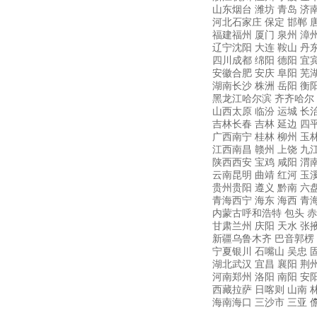
山东烟台
潍坊
青岛
济
河北石家庄
保定
邯郸
福建福州
厦门
泉州
漳
辽宁沈阳
大连
鞍山
丹
四川成都
绵阳
德阳
宜
安徽合肥
安庆
阜阳
芜
湖南长沙
株洲
岳阳
衡
黑龙江哈尔滨
齐齐哈尔
山西太原
临汾
运城
长
吉林长春
吉林
延边
四
广西南宁
桂林
柳州
玉
江西南昌
赣州
上饶
九
陕西西安
宝鸡
咸阳
渭
云南昆明
曲靖
红河
玉
贵州贵阳
遵义
黔南
六
青海西宁
海东
海西
青
内蒙古呼和浩特
包头
赤
甘肃兰州
庆阳
天水
张
新疆乌鲁木齐
巴音郭楞
宁夏银川
石嘴山
吴忠
湖北武汉
宜昌
襄阳
荆
河南郑州
洛阳
南阳
安
西藏拉萨
日喀则
山南
海南海口
三沙市
三亚