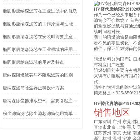
HV替代唐纳森P19192
椭圆形唐纳森滤芯在工业过滤中的优势
作为一个已经从事服务
滤筒会不会燃烧？ 首
椭圆形唐纳森滤芯的工作原理与性能优势
们拿阻燃滤纸与普通滤
续时间相对长。
椭圆形唐纳森滤芯在安装时需要注意哪些事项？
我们的阻燃滤筒是由阻
看不见的零星炭化，不
截住，保证阻燃滤筒的
椭圆形唐纳森滤芯在工业领域的应用有哪些？
阻燃材料分为国产进口木
椭圆形唐纳森滤芯的用途及特点
材料应用广泛些
阻燃剂目前主要有有机
唐纳森阻燃滤芯与不阻燃滤芯的区别
来讲有机阻燃具有很好
代。
晴空作为河北的除尘滤
唐纳森滤筒除尘器正确设计方案
筒规格是：325/350*21
唐纳森除尘器排放空气 - 需要引起注意的 3 个原因
HV替代唐纳森P19192
销售地区
粉尘滤筒滤芯除尘滤芯滤筒使用简单方便
广东深圳
广州
东莞
佛
直辖市北京
上海
重庆
江苏苏州
南京
无锡
南
浙江杭州
温州
宁波
金