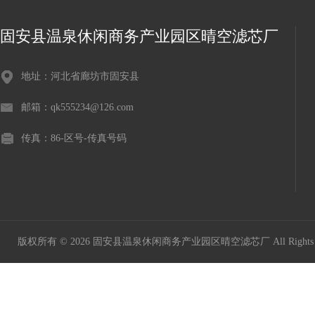
固安县温泉休闲商务产业园区晴空滤芯厂
地址：河北省廊坊市固安县
邮箱：qk555234@126.com
传真：86-区号-传真号码
版权所有 © 2026 固安县温泉休闲商务产业园区晴空滤芯厂 All Rights 