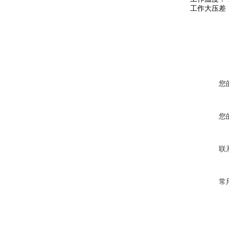
工作大压差： 
您
您
联
常