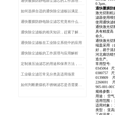
通快覆膜防静电除尘滤芯的工作原理是什么？
0.3µm。
通快覆膜防
如何选择合适的通快除尘滤板以满足除尘需求？
激光切割机
滤器使用维
通快覆膜防静电除尘滤芯究竟有什么特点呢？
使用通快滤
通快激光切
具有精度高，
通快除尘滤板的相关知识，赶紧了解一下
命久。
通快激光切
通快除尘滤板在工业除尘系统中的应用
端盖采用（
好，易于清
通快除尘滤板的工作原理与应用解析
河北廊坊晴空滤
造生产。
定制液压油滤芯的用途和保养方法，不知道这些你就亏了
常用型号:
0345064 尺
0380757 尺
工业吸尘滤芯常见分类及适用场景
0139809 
2260691 
如何判断磨煤机不锈钢滤芯是否需要更换？
905-001-00
规格参数：
用途： 空气
适用范围：
适用对象：
类型： 亚高
工作温度： 