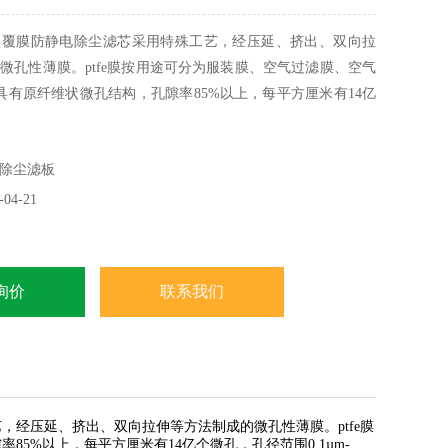
快覆膜防静电除尘滤芯采用特殊工艺，经压延、挤出、双向拉
微孔性薄膜。ptfe膜按用途可分为服装膜、空气过滤膜、空气
e膜具有原纤维状微孔结构，孔隙率85%以上，每平方厘米有14亿
&amp;#181;m-0.3&amp;#181;m。
除尘滤板
04-21
询价
联系我们
艺，经压延、挤出、双向拉伸等方法制成的微孔性薄膜。ptfe膜
85%以上，每平方厘米有14亿个微孔，孔径范围0.1µm-