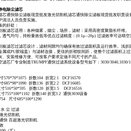
静电除尘滤芯
滤芯通快除尘滤板现货批发激光切割机滤芯通快除尘滤板现货批发职责设
护清洁人员负责实施。
板的好处：
割板滤芯适用：各种烟雾，烟尘，场所，滤材：采用高密度聚脂长纤维。
透气均匀，持粉量效低等优点过滤精度：(0.1μ--20μ) 过滤效率可达晴空
割板滤芯过滤芯设计，滤材间隙均匀确保有效过滤面积及运行效率。浅折
金属或PU胶端盖）与滤材连接，更佳的折褶纹间距，使整个过滤面积上
灰、安装维修方便、可按客户要求定做不同尺寸的产品。
芯厂专业制造TRUMPF通快过滤系统设备型号如下：3030/3040,1030/1040,
寸570*70*1075 折数104 折宽2.1 DCF16570
寸685*98*1090 折数136 折宽2.2 DCF16685
尺寸516*50*595 折数120 折宽1.5 DCF16516
尺寸755*100*1102 折数140 折宽3.2 通快3030设备
1754 尺寸685*100*1290
 水 尘 过滤
 激光切割机
 通快 百超激光切割机
效
100（℃）