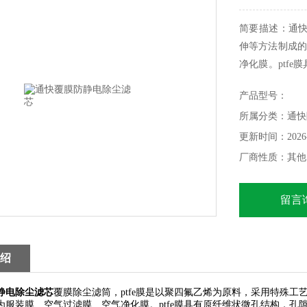
简要描述：通
伸等方法制成的
净化膜。ptf
个微孔，孔径范围0.1
产品型号：
所属分类：通快
更新时间：2026-
厂商性质：其他
留言
绍
静电除尘滤芯
覆膜除尘滤筒，ptfe膜是以聚四氟乙烯为原料，采用特殊工
服装膜、空气过滤膜、空气净化膜。ptfe膜具有原纤维状微孔结构，孔隙率