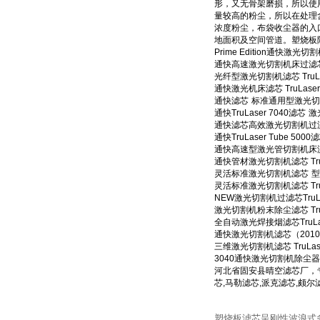
形，又无骨架磨损，所以使
量较高的粉尘，所以在处理
浓度粉尘，布袋收尘器的入
地面积及空间管道。塑烧板
Prime Edition
通快激光切割
通快高速激光切割机床过滤
光纤型激光切割机滤芯
TruL
通快激光机床滤芯
TruLaser
通快滤芯
标准通用型激光切
通快
TruLaser 7040
滤芯
激
通快滤芯高效激光切割机过
通快
TruLaser Tube 5000
滤
通快高速型激光管切割机床
通快管材激光切割机滤芯
Tr
灵活标准激光切割机滤芯
型
灵活标准激光切割机滤芯
Tr
NEW
激光切割机过滤芯
TruL
激光切割机粉末除尘滤芯
Tr
全自动激光焊接烟滤芯
TruL
通快激光切割机滤芯（
2010
三维激光切割机滤芯
TruLas
3040
通快激光切割机除尘器
河北省固安县晴空滤芯厂，
芯
,
马勒滤芯
,
派克滤芯
,
颇尔
塑烧板滤芯呈刚性波浪式多