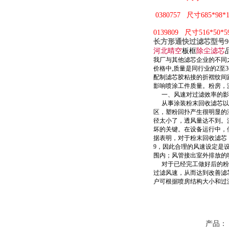
0380757
尺寸685*98*
0139809
尺寸516*50*
长方形通快过滤芯型号905-0
河北晴空
板框
除尘滤芯
我厂与其他滤芯企业的不同
价格中
,
质量是同行业的
2
至
3
配制滤芯胶粘接的折褶纹间
影响喷涂工件质量。粉房，
一、风速对过滤效率的影
从事涂装粉末回收滤芯以
区，塑粉回扑产生很明显的
径太小了，透风量达不到。
坏的关键。在设备运行中，
据表明，对于粉末回收滤芯
9
，因此合理的风速设定是
围内；风管接出室外排放的
对于已经完工做好后的粉
过滤风速，从而达到改善滤
户可根据喷房结构大小和过
产品：