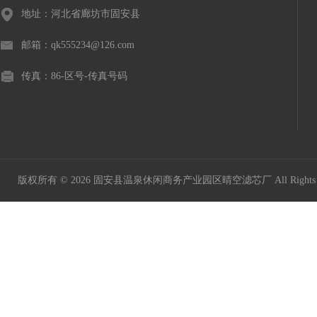
地址：河北省廊坊市固安县
邮箱：qk555234@126.com
传真：86-区号-传真号码
版权所有 © 2026 固安县温泉休闲商务产业园区晴空滤芯厂 All Rights 