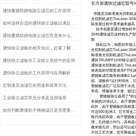
长方形通快过滤芯型号905-0
通快覆膜防静电除尘滤芯的工作原理是什么？
伴随灵活标准激光切割机
光切割机滤芯
TruLaser 304
如何选择合适的通快除尘滤板以满足除尘需求？
际发展过程中需求越来越高
技术创新是通过增加科学
3040
通快滤芯这样的生产型
通快覆膜防静电除尘滤芯究竟有什么特点呢？
新
.
除此以为，洞悉到市场上
通快除尘滤板的相关知识，赶紧了解一下
光切割机滤芯
TruLaser 304
标准激光切割机滤芯
TruLas
通快
TRUMPF1030
除尘滤
通快除尘滤板在工业除尘系统中的应用
通快激光切割机滤芯
TruLas
体表面的空隙里填充
PTFE
通快除尘滤板的工作原理与应用解析
塑烧板滤芯能有效捕集
0.1
μ
损、滤板的*运行时间长，
定制液压油滤芯的用途和保养方法，不知道这些你就亏了
塑烧板滤芯广泛应用于水泥
率高、维修保养方便、能过
塑烧板除尘器用了*的波
工业吸尘滤芯常见分类及适用场景
布袋的
10
倍以上。由于塑烧
此外，由于塑烧板的高精度
如何判断磨煤机不锈钢滤芯是否需要更换？
可达
500
克
/
米
3
。它可简化
取代传统布袋，由于塑烧板
理，孔径细小均匀，具有疏
微米级孔径，所以还可以处
不但工艺方便，也可降低成