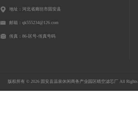
地址：河北省廊坊市固安县
邮箱：qk555234@126.com
传真：86-区号-传真号码
版权所有 © 2026 固安县温泉休闲商务产业园区晴空滤芯厂 All Rights 