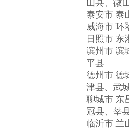
山县、微
泰安市
泰
威海市
环
日照市
东
滨州市
滨
平县
德州市
德
津县、武
聊城市
东
冠县、莘
临沂市
兰