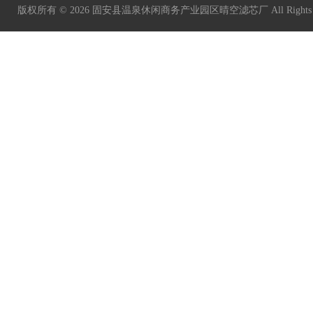
版权所有 © 2026 固安县温泉休闲商务产业园区晴空滤芯厂 All Rights 