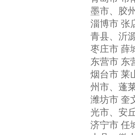
墨市、胶
淄博市
张
青县、沂
枣庄市
薛
东营市
东
烟台市
莱
州市、蓬
潍坊市
奎
光市、安
济宁市
任