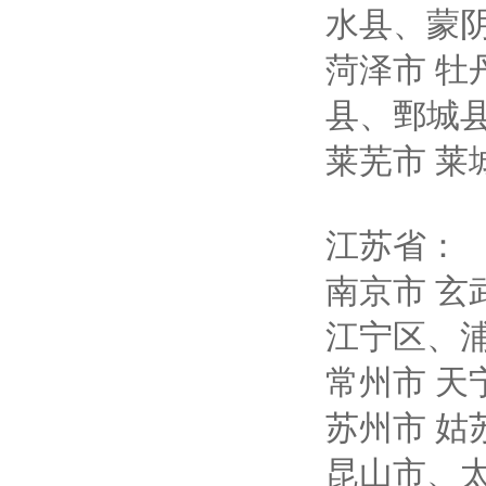
水县、蒙
菏泽市
牡
县、鄄城
莱芜市
莱
江苏省：
南京市
玄
江宁区、
常州市
天
苏州市
姑
昆山市、