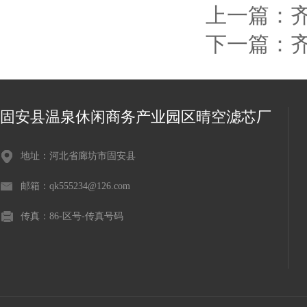
上一篇：
下一篇：
固安县温泉休闲商务产业园区晴空滤芯厂
地址：河北省廊坊市固安县
邮箱：qk555234@126.com
传真：86-区号-传真号码