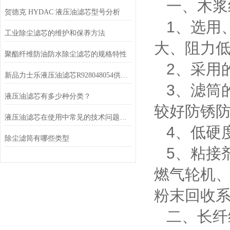
一、木浆
贺德克 HYDAC 液压油滤芯型号分析
1
、选用
工业除尘滤芯的维护和保养方法
大、阻力
聚酯纤维防油防水除尘滤芯的规格特性
2
、采用
新品力士乐液压油滤芯R928048054供应厂家
3
、滤筒
液压油滤芯有多少种分类？
较好防锈
液压油滤芯在使用中常见的技术问题有哪些
4
、低硬
除尘滤筒有哪些类型
5
、粘接
燃气轮机
粉末回收
二、长纤