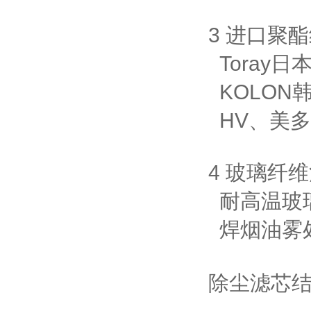
3
进口聚酯
Toray
日
KOLON
HV
、美多
4
玻璃纤维
耐高温玻
焊烟油雾
除尘滤芯