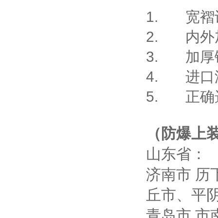
1.
宽褶
2.
内外
3.
加厚
4.
进口
5.
正确
（防爆上
山东省：
济南市
历
丘市、平
青岛市
市