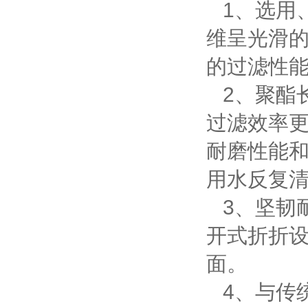
1
、选用
维呈光滑
的过滤性
2
、聚酯
过滤效率
耐磨性能
用水反复
3
、坚韧
开式折折
面。
4
、与传