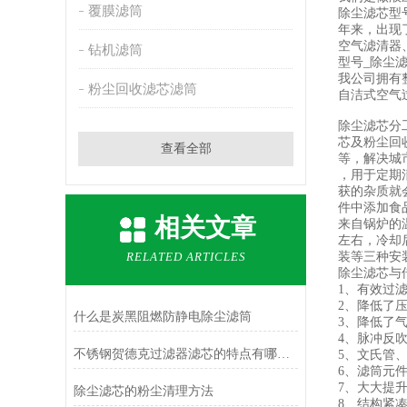
覆膜滤筒
除尘滤芯型
年来，出现
空气滤清器
钻机滤筒
型号_除尘
我公司拥有
粉尘回收滤芯滤筒
自洁式空气
除尘滤芯分
芯及粉尘回
查看全部
等，解决城
，用于定期
获的杂质就
件中添加食
相关文章
来自锅炉的温
左右，冷却
RELATED ARTICLES
装等三种安
除尘滤芯与
1、有效过滤
2、降低了
什么是炭黑阻燃防静电除尘滤筒
3、降低了
4、脉冲反
不锈钢贺德克过滤器滤芯的特点有哪些？
5、文氏管
6、滤筒元
7、大大提
除尘滤芯的粉尘清理方法
8、结构紧