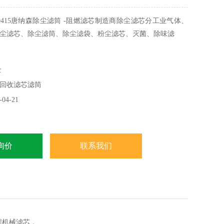
99415唐纳森除尘滤筒 -阻燃滤芯制造商除尘滤芯分工业气体、
尘滤芯、除尘滤筒、除尘滤袋、粉尘滤芯、灭菌、除味滤
滤芯。除尘滤芯滤除水中颗粒杂质，如铁锈，沉淀物，颗粒
全
棉纤维
回收滤芯滤筒
网输配电过程中自来水引起的二次污染地下水浊度
04-21
询价
联系我们
程机械滤芯，