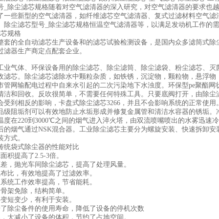
号_除尘滤芯规格随着对空气滤清器的深入研究，对空气滤清器的要求也
了一些新型的空气滤清器，如纤维滤芯空气滤清器、复式过滤材料空气滤
、除尘滤芯型号_除尘滤芯规格恒温空气滤清器等，以满足发动机工作的
滤芯规格
整套的全自动滤芯生产设备和的滤芯试验检测设备，是国内众多滤筒式除
过滤器生产商定点配套企业。
工业气体、环保设备用的除尘滤芯、除尘滤筒、除尘滤袋、粉尘滤芯、灭
收滤芯。除尘滤芯滤除水中颗粒杂质，如铁锈，沉淀物，颗粒物，悬浮物
市管网输配电过程中自来水引起的二次污染地下水浊度。环保型pe聚酯网
清洁和回收。反吹很简单，不需要任何特殊工具。只要底阀打开，由除尘
会受到相反的影响，卡盘式除尘滤芯3266，并且不会影响系统的正常使用
品级阻垢剂可以有效地防止水垢形成并修复金属管和清洁水容器的锈垢。
度在220到3000℃之间的烟气进入淬火塔，由双流喷嘴喷出的水雾迅速冷却
后的烟气通过NSK混合器。工业除尘滤芯主要分为螺旋安装、快速拆卸安
装方式。
传统袋式除尘器的性能对比
面积提高了2.5-3倍。
压差，抛光车间除尘滤芯，提高了处理风量。
气布比，有效地提高了过滤效率。
吹系统工作效率提高，节省能耗。
、骨架免除，结构简单。
件变短变少，有利于安装。
升了除尘备件的使用寿命，降低了设备的停机次数
凑，大减小了设备的体积，节约了占地空间。