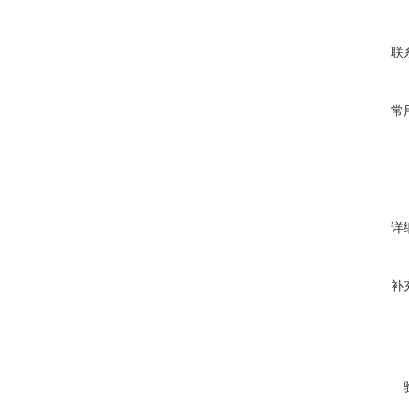
联
常
详
补