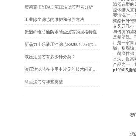
滤器选型的
贺德克 HYDAC 液压油滤芯型号分析
流体进入置
要清洗时，
工业除尘滤芯的维护和保养方法
聚酯长纤维
交叉开孔小
与传统的滤
聚酯纤维防油防水除尘滤芯的规格特性
反复清洗。
厂是一家集
新品力士乐液压油滤芯R928048054供应厂家
碱、耐腐蚀
、耐磨性强
液压油滤芯有多少种分类？
水洗、提高
产品之一，
液压油滤芯在使用中常见的技术问题有哪些
p19941
除尘滤筒有哪些类型
您
您