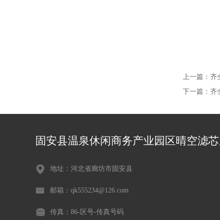
上一篇：
齐
下一篇：
齐
固安县温泉休闲商务产业园区晴空滤芯
地址：河北省廊坊市固安县
邮箱：qk555234@126.com
传真：86-区号-传真号码