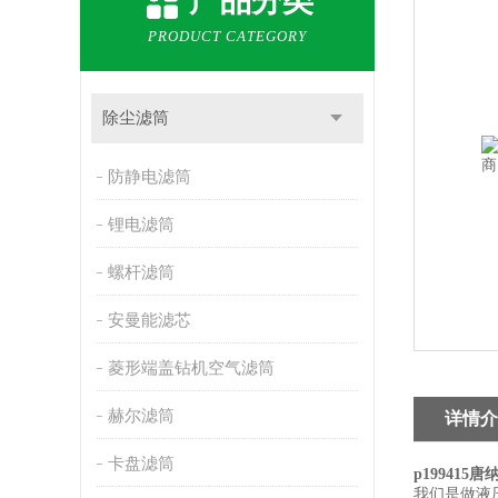
产品分类
PRODUCT CATEGORY
除尘滤筒
防静电滤筒
锂电滤筒
螺杆滤筒
安曼能滤芯
菱形端盖钻机空气滤筒
赫尔滤筒
详情介
卡盘滤筒
p19941
我们是做液