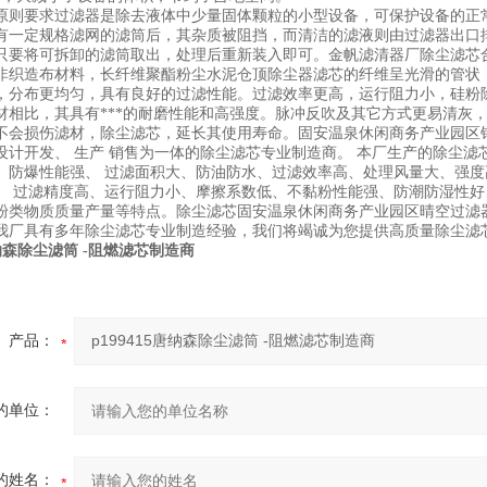
原则要求过滤器是除去液体中少量固体颗粒的小型设备，可保护设备的正
有一定规格滤网的滤筒后，其杂质被阻挡，而清洁的滤液则由过滤器出口
只要将可拆卸的滤筒取出，处理后重新装入即可。金帆滤清器厂除尘滤芯
非织造布材料，长纤维聚酯粉尘水泥仓顶除尘器滤芯的纤维呈光滑的管状
，分布更均匀，具有良好的过滤性能。过滤效率更高，运行阻力小，硅粉
材相比，其具有***的耐磨性能和高强度。脉冲反吹及其它方式更易清灰
不会损伤滤材，除尘滤芯，延长其使用寿命。固安温泉休闲商务产业园区
设计开发、 生产 销售为一体的除尘滤芯专业制造商。 本厂生产的除尘滤
、防爆性能强、 过滤面积大、防油防水、过滤效率高、处理风量大、强度
、 过滤精度高、运行阻力小、摩擦系数低、不黏粉性能强、防潮防湿性好
粉类物质质量产量等特点。除尘滤芯固安温泉休闲商务产业园区晴空过滤
我厂具有多年除尘滤芯专业制造经验，我们将竭诚为您提供高质量除尘滤
5唐纳森除尘滤筒 -阻燃滤芯制造商
产品：
的单位：
的姓名：