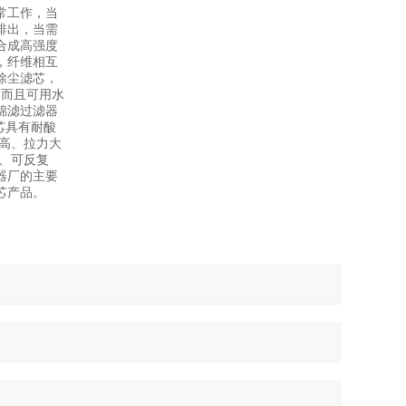
常工作，当
排出，当需
合成高强度
，纤维相互
除尘滤芯，
，而且可用水
锦滤过滤器
芯具有耐酸
高、拉力大
、可反复
器厂的主要
芯产品。