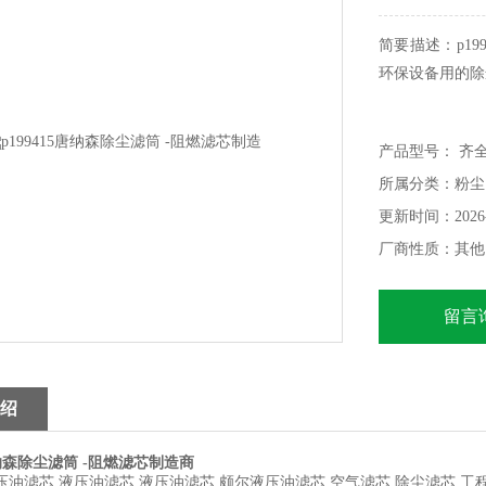
简要描述：p1
环保设备用的除
芯及粉尘回收
产品型号： 齐
物，悬浮物，石
所属分类：粉尘
等，解决城市管
更新时间：2026-
厂商性质：其他
留言
绍
5唐纳森除尘滤筒 -阻燃滤芯制造商
压油滤芯 液压油滤芯 液压油滤芯 颇尔液压油滤芯 空气滤芯 除尘滤芯 工