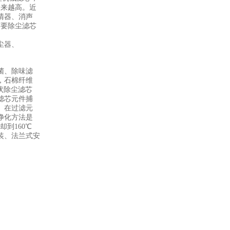
越来越高。近
清器、消声
需要除尘滤芯
尘器、
菌、除味滤
，石棉纤维
状除尘滤芯
滤芯元件捕
。在过滤元
净化方法是
到160℃
装、法兰式安