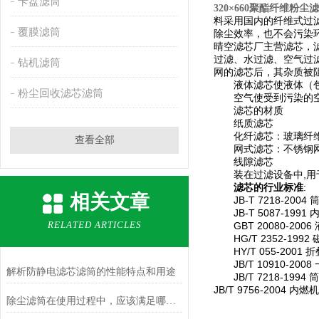
卡盘滤筒
320×660聚酯纤维粉
料采用国内的纤维式过
覆膜滤筒
除尘效率，也不会污染
晴空滤芯厂主营滤芯，
过滤、水过滤、空气过
钻机滤筒
网的滤芯后，其杂质被
液体滤芯使液体（包括
粉尘回收滤芯滤筒
空气使受到污染的空气
滤芯的材质
纸质滤芯
化纤滤芯：玻璃纤
查看全部
网式滤芯：不锈钢
线隙滤芯
,
装在过滤设备中
用
:
滤芯的行业标准
相关文章
JB-T 7218-2004
JB-T 5087-1991
RELATED ARTICLES
GBT 20080-2006
HG/T 2352-1992
HY/T 055-2001
折
JB/T 10910-2008
解析防静电滤芯滤筒的性能特点和用途
JB/T 7218-1994
筒
JB/T 9756-2004
内燃机
除尘滤筒在使用过程中，应该满足哪些要求？