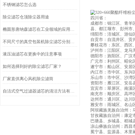
不锈钢滤芯怎么选
除尘滤芯仓顶除尘器用途
四川省：
成都市：锦江区、青羊
县、都江堰市、彭州市
椭圆形唐纳森滤芯在工业领域的应用有哪些？
绵阳市：涪城区、游仙
自贡市：自流井区、贡
不同尺寸的真空包装机除尘滤芯分别适用于哪些类型的真空包装机？
攀枝花市：东区、西区
泸州市：江阳区、龙马
液压油滤芯在更换中的注意事项
德阳市：旌阳区、广汉
广元市：利州区、昭化
如何选择到好的除尘滤芯厂家？
遂宁市：船山区、安居
内江市：市中区、东兴
乐山市：市中区、沙湾
厂家直供离心风机除尘滤筒
资阳市：雁江区、安岳
宜宾市：翠屏区、南溪
自洁式空气过滤器滤芯的清洁方法有哪些？
南充市：顺庆区、高坪
达州市：通川区、达川
雅安市：雨城区、名山
阿坝藏族羌族自治州：
甘孜藏族自治州：康定
巴塘县、乡城县、稻城
凉山彝族自治州：西昌
冕宁县、盐源县、木里