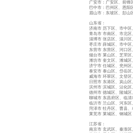
广安市：广安区、前锋
巴中市：巴州区、恩阳
眉山市：东坡区、彭山
山东省：
济南市
历下区、市中区
青岛市
市南区、市北区
淄博市
张店区、淄川区
枣庄市
薛城区、市中区
东营市
东营区、河口区
烟台市
莱山区、芝罘区
潍坊市
奎文区、潍城区
济宁市
任城区、兖州区
泰安市
泰山区、岱岳区
威海市
环翠区、文登区
日照市
东港区、岚山区
滨州市
滨城区、沾化区
德州市
德城区、陵城区
聊城市
东昌府区、临清
临沂市
兰山区、河东区
菏泽市
牡丹区、曹县、
莱芜市
莱城区、钢城区
江苏省：
南京市
玄武区、秦淮区