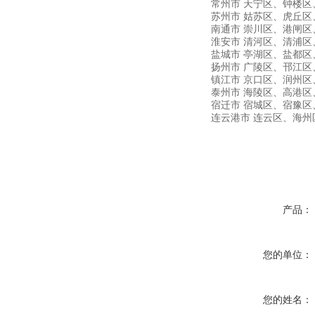
常州市
天宁区、钟楼区
苏州市
姑苏区、虎丘区
南通市
崇川区、港闸区
淮安市
清河区、清浦区
盐城市
亭湖区、盐都区
扬州市
广陵区、邗江区
镇江市
京口区、润州区
泰州市
海陵区、高港区
宿迁市
宿城区、宿豫区
连云港市
连云区、海州
产品：
您的单位：
您的姓名：