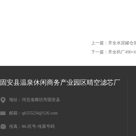
上一篇：
齐全水泥罐仓
下一篇：
齐全药厂490
固安县温泉休闲商务产业园区晴空滤芯厂
地址：河北省廊坊市固安县
邮箱：qk555234@126.com
传真：86-区号-传真号码