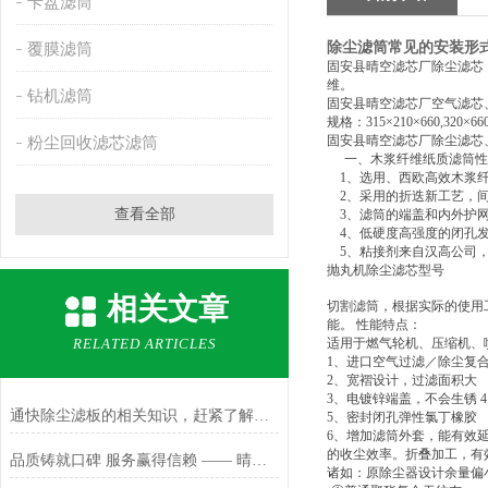
卡盘滤筒
除尘滤筒常见的安装形
覆膜滤筒
固安县晴空滤芯厂除尘滤芯，过
维。
钻机滤筒
固安县晴空滤芯厂空气滤芯
规格：315×210×660,320×66
固安县晴空滤芯厂除尘滤
粉尘回收滤芯滤筒
一、木浆纤维纸质滤筒
1
、选用、西欧高效木浆
2
、采用的折迭新工艺，
查看全部
3
、滤筒的端盖和内外护
4
、低硬度高强度的闭孔
5
、粘接剂来自汉高公司
抛丸机除尘滤芯型号
相关文章
切割滤筒，根据实际的使用
能。 性能特点：
RELATED ARTICLES
适用于燃气轮机、压缩机、
1
、进口空气过滤／除尘复
2
、宽褶设计，过滤面积大
3
、电镀锌端盖，不会生锈 
通快除尘滤板的相关知识，赶紧了解一下
5
、密封闭孔弹性氯丁橡胶
6
、增加滤筒外套，能有效延
的收尘效率。折叠加工，有
品质铸就口碑 服务赢得信赖 —— 晴空滤芯客户见证纪实
诸如：原除尘器设计余量偏