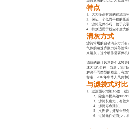
滤筒安装的方式分为垂直吊
特点
1
、大大提高有效的过滤面
2
、保证一个低而平稳的压
3
、滤筒元件小巧，便于安
4
、特别适用于粉尘浓度大
清灰方式
滤筒常用的自动清灰方式有
气体的急速膨胀力抖落滤筒
来清灰，这个动作需要停机
滤筒的设计风速是个比较关
速为1米/分钟，当然，我
解决不同类型的粉尘，有燃
标准：2002年中华人民共和国机
与滤袋式对比
1
、过滤面积增加3-5倍，
2、除尘率提高达99.99
3、滤筒长度短，有较大
4、滤筒寿命延长。
5、文氏管，笼架全部免
6、过滤元件短而少，易安