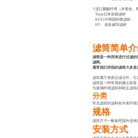
3
进口聚酯纤维（米黄色、
Toray
日本东丽滤材
KOLON
韩国科隆滤材
HV
、美多威等滤材
滤筒简单介
滤筒是一种用来进行过滤的
滤网。
通常我们所指的滤筒大多是
滤筒属于表面过滤元件，它
滤筒是一种常用的捕尘装置
为玻璃纤维滤筒和刚玉滤筒两
分类
常见滤筒的滤料有木浆纤维
规格
滤筒尺寸一般参照国外进来的样品，
安装方式