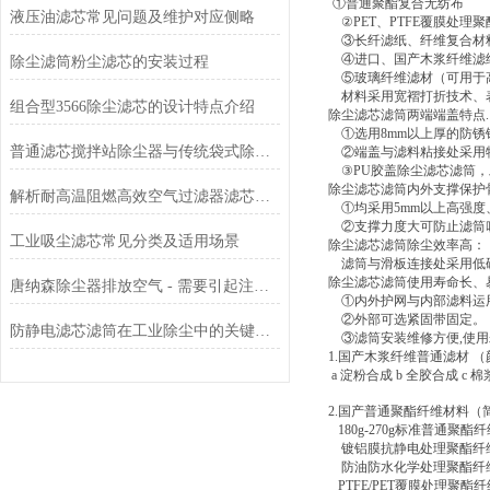
①普通聚酯复合无纺布
液压油滤芯常见问题及维护对应侧略
②PET、PTFE覆膜处
③长纤滤纸、纤维复合材
④进口、国产木浆纤维滤
除尘滤筒粉尘滤芯的安装过程
⑤玻璃纤维滤材（可用于
材料采用宽褶打折技术、
组合型3566除尘滤芯的设计特点介绍
除尘滤芯滤筒两端端盖特点.
①选用8mm以上厚的防
普通滤芯搅拌站除尘器与传统袋式除尘器的性能对比
②端盖与滤料粘接处采用
③PU胶盖除尘滤芯滤筒
除尘滤芯滤筒内外支撑保护
解析耐高温阻燃高效空气过滤器滤芯的安装方法
①均采用5mm以上高强
②支撑力度大可防止滤筒
工业吸尘滤芯常见分类及适用场景
除尘滤芯滤筒除尘效率高：
滤筒与滑板连接处采用低
除尘滤芯滤筒使用寿命长、
唐纳森除尘器排放空气 - 需要引起注意的 3 个原因
①内外护网与内部滤料运
②外部可选紧固带固定。
防静电滤芯滤筒在工业除尘中的关键作用
③滤筒安装维修方便,使用
1.
国产木浆纤维普通滤材 
a
淀粉合成 b 全胶合成 c 
2.
国产普通聚酯纤维材料（
180g-270g
标准普通聚酯纤维
镀铝膜抗静电处理聚酯纤维
防油防水化学处理聚酯纤维
PTFE/PET
覆膜处理聚酯纤维