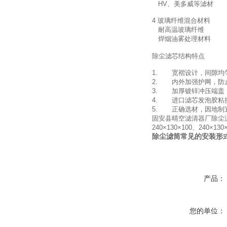
HV
、美多威等滤材
4
玻璃纤维混合材料
耐高温玻璃纤维
焊烟油雾处理材料
除尘滤芯结构特点
1.
宽褶设计，间隙均
2.
内外加强护网，防
3.
加厚镀锌冲压端盖
4.
进口滤芯发泡胶粘
5.
正确选材，因地制
固安县晴空滤清器厂除尘
240×130×100
、
240×130
除尘滤筒常见的安装形
产品：
您的单位：