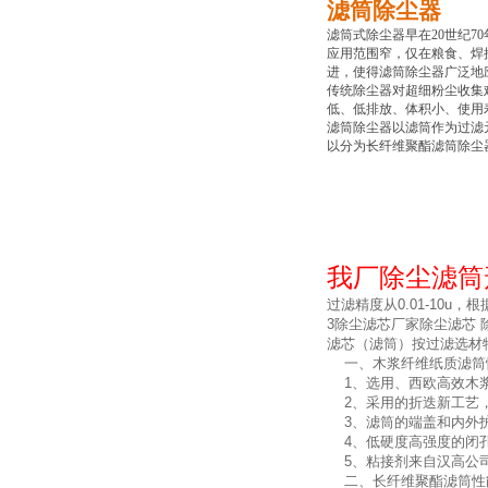
滤筒除尘器
滤筒式除尘器早在20世纪
应用范围窄，仅在粮食、焊
进，使得滤筒除尘器广泛地应
传统除尘器对超细粉尘收集
低、低排放、体积小、使用
滤筒除尘器以滤筒作为过滤
以分为长纤维聚酯滤筒除尘
我厂除尘滤筒
过滤精度从
0.01-10u
，根
3
除尘滤芯厂家除尘滤芯
滤芯（滤筒）按过滤选材
一、木浆纤维纸质滤筒
1
、选用、西欧高效木
2
、采用的折迭新工艺
3
、滤筒的端盖和内外
4
、低硬度高强度的闭
5
、粘接剂来自汉高公
二、长纤维聚酯滤筒性