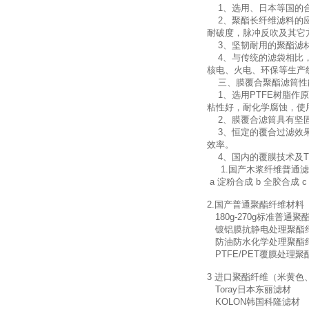
1
、选用、日本等国的
2
、聚酯长纤维滤料的
耐破度，脉冲反吹及其它
3
、坚韧耐用的聚酯滤
4
、与传统的滤袋相比
核电、火电、环保等生产
三、膜覆合聚酯滤筒性
1
、选用
PTFE
树脂作原
粘性好，耐化学腐蚀，使
2
、膜覆合滤筒具有坚
3
、恒定的覆合过滤效
效率。
4
、国内的覆膜技术及
1.
国产木浆纤维普通滤
a
淀粉合成
b
全胶合成
2.
国产普通聚酯纤维材料
180g-270g
标准普通聚
镀铝膜抗静电处理聚酯
防油防水化学处理聚酯
PTFE/PET
覆膜处理聚
3
进口聚酯纤维（米黄色
Toray
日本东丽滤材
KOLON
韩国科隆滤材