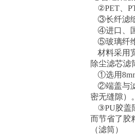
②PET、
③长纤滤
④进口、
⑤玻璃纤
材料采用
除尘滤芯滤
①选用8
②端盖与
密无缝隙）
③PU胶
而节省了胶
（滤筒）