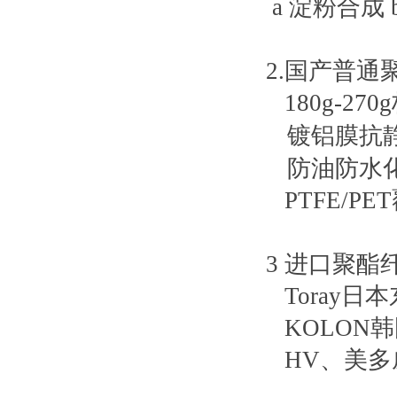
a
淀粉合成 
2.
国产普通
180g-270g
镀铝膜抗静
防油防水
PTFE/PET
3
进口聚酯
Toray
日本
KOLON
韩
HV
、美多