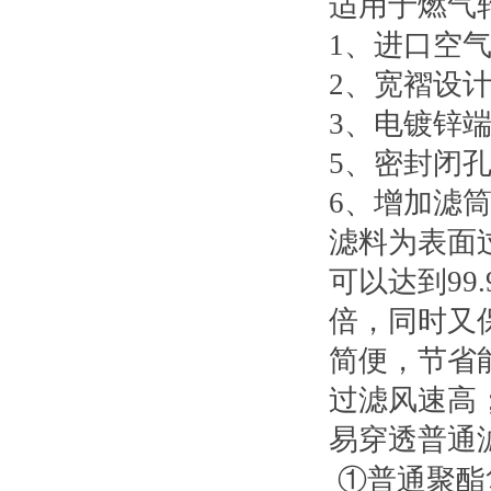
适用于燃气
1
、进口空
2
、宽褶设
3
、电镀锌端
5
、密封闭
6
、增加滤
滤料为表面
可以达到9
倍，同时又
简便，节省
过滤风速高
易穿透普通
①普通聚酯